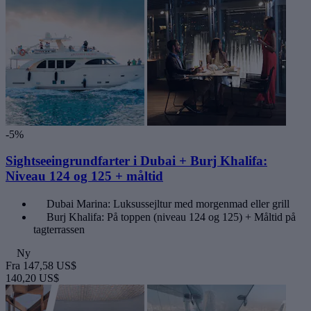
-5%
Sightseeingrundfarter i Dubai + Burj Khalifa:
Niveau 124 og 125 + måltid
Dubai Marina: Luksussejltur med morgenmad eller grill
Burj Khalifa: På toppen (niveau 124 og 125) + Måltid på
tagterrassen
Ny
Fra
147,58 US$
140,20 US$