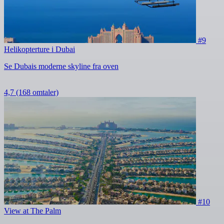
#9
Helikopterture i Dubai
Se Dubais moderne skyline fra oven
4,7
(168 omtaler)
#10
View at The Palm