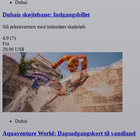
Dubai
Dubais skøjtebane: Indgangsbillet
Slå ørkenvarmen med indendørs skøjteløb
4,9
(7)
Fra
29,96 US$
Dubai
Aquaventure World: Dagsadgangskort til vandland