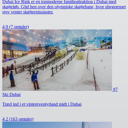
Dubai Ice Rink er en topmoderne familieattraktion i Dubai med
skøjteløb. Glid hen over den olympiske skøjtebane, hvor ubegrænset
sjov venter skøjteentusiaster.
4,9
(7 omtaler)
#7
Ski Dubai
Træd ind i et vintereventyrland midt i Dubai
4,2
(163 omtaler)