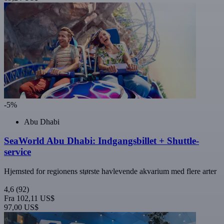
-5%
Abu Dhabi
SeaWorld Abu Dhabi: Indgangsbillet + Shuttle-
service
Hjemsted for regionens største havlevende akvarium med flere arter
4,6
(92)
Fra
102,11 US$
97,00 US$