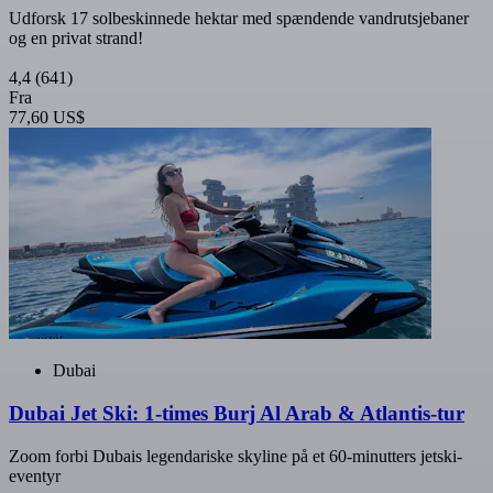
Udforsk 17 solbeskinnede hektar med spændende vandrutsjebaner
og en privat strand!
4,4
(641)
Fra
77,60 US$
Dubai
Dubai Jet Ski: 1-times Burj Al Arab & Atlantis-tur
Zoom forbi Dubais legendariske skyline på et 60-minutters jetski-
eventyr