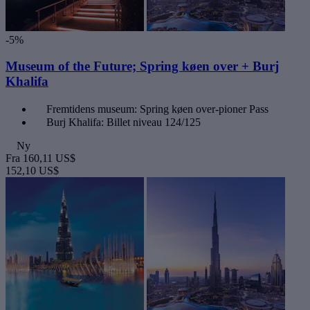
-5%
Museum of the Future; Spring køen over + Burj
Khalifa
Fremtidens museum: Spring køen over-pioner Pass
Burj Khalifa: Billet niveau 124/125
Ny
Fra
160,11 US$
152,10 US$