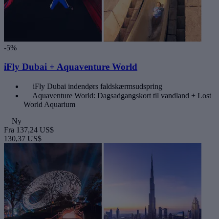
-5%
iFly Dubai + Aquaventure World
iFly Dubai indendørs faldskærmsudspring
Aquaventure World: Dagsadgangskort til vandland + Lost
World Aquarium
Ny
Fra
137,24 US$
130,37 US$