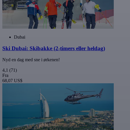
Dubai
Ski Dubai: Skibakke (2-timers eller heldag)
Nyd en dag med sne i ørkenen!
4,1
(71)
Fra
68,07 US$