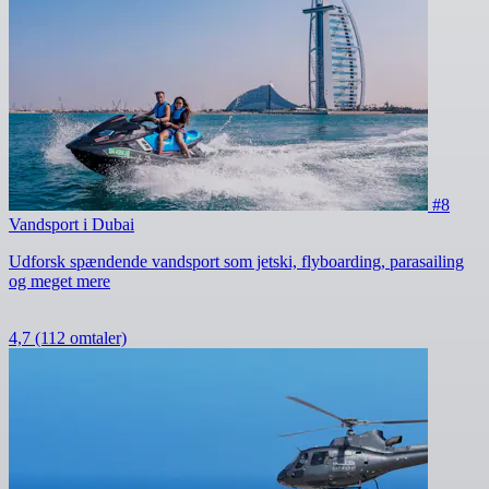
#8
Vandsport i Dubai
Udforsk spændende vandsport som jetski, flyboarding, parasailing
og meget mere
4,7
(112 omtaler)