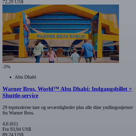
72,29 US$
-5%
Abu Dhabi
Warner Bros. World™ Abu Dhabi: Indgangsbillet +
Shuttle-service
29 topmoderne ture og seværdigheder plus alle dine yndlingsstjerner
fra Warner Bros.
4,6
(61)
Fra
93,94 US$
89,24 US$