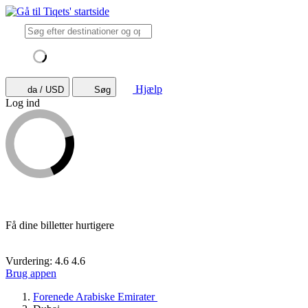
Hjælp
da / USD
Søg
Log ind
Få dine billetter hurtigere
Vurdering: 4.6
4.6
Brug appen
Forenede Arabiske Emirater