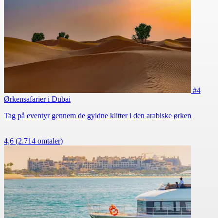
#4
Ørkensafarier i Dubai
Tag på eventyr gennem de gyldne klitter i den arabiske ørken
4,6
(2.714 omtaler)