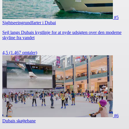
#5
Sightseeingrundfarter i Dubai
Sejl langs Dubais kystlinje for at nyde udsigten over den moderne
skyline fra vandet
4,5
(1.467 omtaler)
#6
Dubais skøjtebane