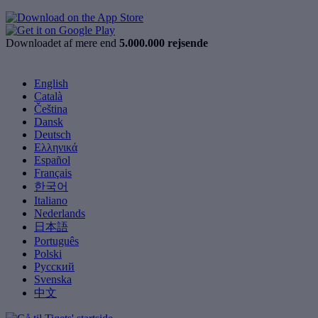
Downloadet af mere end
5.000.000 rejsende
English
Català
Čeština
Dansk
Deutsch
Ελληνικά
Español
Français
한국어
Italiano
Nederlands
日本語
Português
Polski
Русский
Svenska
中文