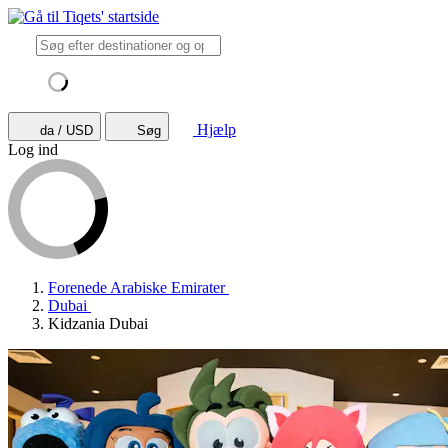
Hjælp
da / USD
Søg
Log ind
Forenede Arabiske Emirater
Dubai
Kidzania Dubai