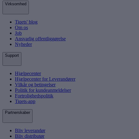
Virksomhed
Tiqets' blog
Om os
Job
Ansvarlig offentliggørelse
Nyheder
Support
Hjælpecenter
Hjælpecenter for Leverandører
Vilkår og betingelser
Politik for kundeanmeldelser
Fortrolighedspolitik
Tiqets-app
Partnerskaber
Bliv leverandør
Bliv distributør