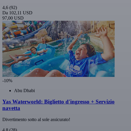
4,6
(92)
Da
102,11 USD
97,00 USD
-10%
Abu Dhabi
Yas Waterworld: Biglietto d'ingresso + Servizio
navetta
Divertimento sotto al sole assicurato!
4,8
(28)