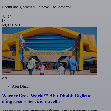
Goditi una giornata sulla neve... nel deserto!
4,1
(71)
Da
68,07 USD
-5%
Abu Dhabi
Warner Bros. World™ Abu Dhabi: Biglietto
d'ingresso + Servizio navetta
29 attrazioni all'avanguardia più tutte le tue star preferite della