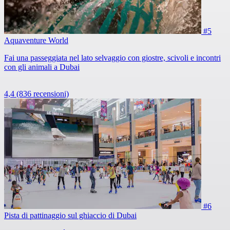
#5
Aquaventure World
Fai una passeggiata nel lato selvaggio con giostre, scivoli e incontri
con gli animali a Dubai
4,4
(836 recensioni)
#6
Pista di pattinaggio sul ghiaccio di Dubai