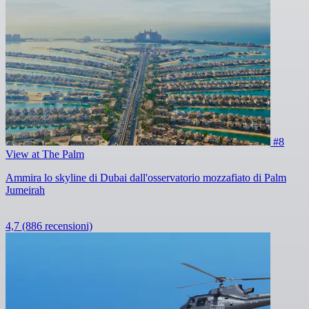
#8
View at The Palm
Ammira lo skyline di Dubai dall'osservatorio mozzafiato di Palm
Jumeirah
4,7
(886 recensioni)