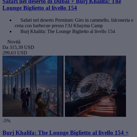
Safari nel deserto di Dubai + Burj Khalifa: The
Lounge Biglietto al livello 154
Safari nel deserto Premium: Giro in cammello, falconeria e
cena con barbecue presso l'Al Khayma Camp
Burj Khalifa: The Lounge Biglietto al livello 154
Novità
Da
315,39 USD
299,63 USD
-5%
Burj Khalifa: The Lounge Biglietto al livello 154 +