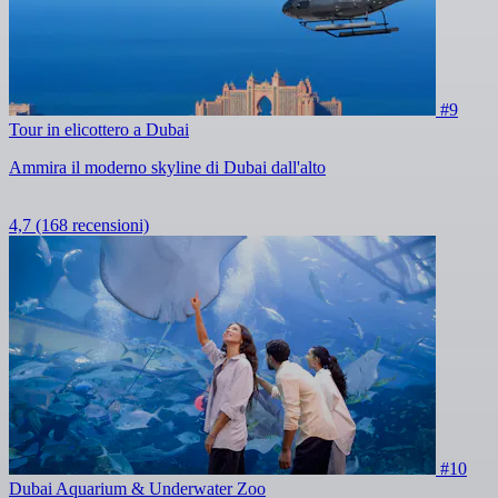
#9
Tour in elicottero a Dubai
Ammira il moderno skyline di Dubai dall'alto
4,7
(168 recensioni)
#10
Dubai Aquarium & Underwater Zoo