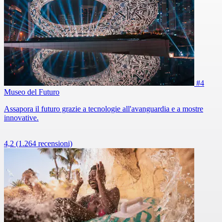
#4
Museo del Futuro
Assapora il futuro grazie a tecnologie all'avanguardia e a mostre
innovative.
4,2
(1.264 recensioni)