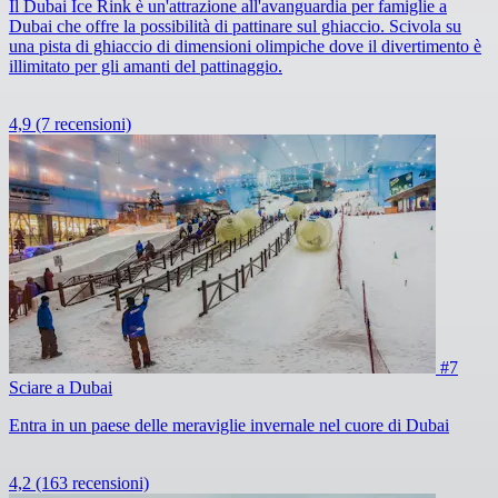
Il Dubai Ice Rink è un'attrazione all'avanguardia per famiglie a
Dubai che offre la possibilità di pattinare sul ghiaccio. Scivola su
una pista di ghiaccio di dimensioni olimpiche dove il divertimento è
illimitato per gli amanti del pattinaggio.
4,9
(7 recensioni)
#7
Sciare a Dubai
Entra in un paese delle meraviglie invernale nel cuore di Dubai
4,2
(163 recensioni)