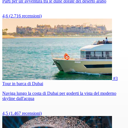
Parti per un’avventura tra le dune dorate del deserto arabo
4,6
(2.716 recensioni)
#3
Tour in barca di Dubai
Naviga lungo la costa di Dubai per goderti la vista del moderno
skyline dall'acqua
4,5
(1.467 recensioni)