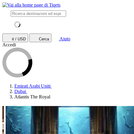
Aiuto
it / USD
Cerca
Accedi
Emirati Arabi Uniti
Dubai
Atlantis The Royal