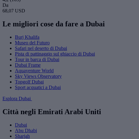
Da
68,07 USD
Le migliori cose da fare a Dubai
Burj Khalifa
Museo del Futuro
Safari nel deserto di Dubai
Pista di pattinaggio sul ghiaccio di Dubai
Tour in barca di Dubai
Dubai Frame
Aquaventure World
Sky Views Observatory
Topgolf Dubai
Sport acquatici a Dubai
Esplora Dubai
Città negli Emirati Arabi Uniti
Dubai
Abu Dhabi
Sharjah