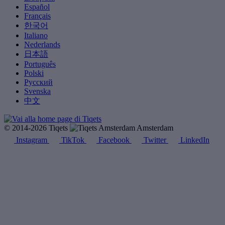
Español
Français
한국어
Italiano
Nederlands
日本語
Português
Polski
Русский
Svenska
中文
© 2014-2026 Tiqets
Amsterdam
Instagram
TikTok
Facebook
Twitter
LinkedIn