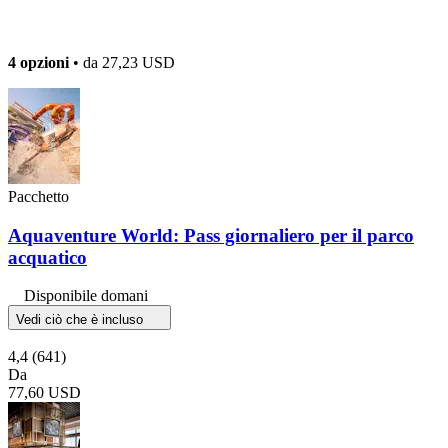
4 opzioni
• da
27,23 USD
Pacchetto
Aquaventure World: Pass giornaliero per il parco
acquatico
Disponibile domani
Vedi ciò che è incluso
4,4
(641)
Da
77,60 USD