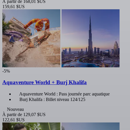
À partir de
168,01 $US
159,61 $US
-5%
Aquaventure World + Burj Khalifa
Aquaventure World : Pass journée parc aquatique
Burj Khalifa : Billet niveau 124/125
Nouveau
À partir de
129,07 $US
122,61 $US