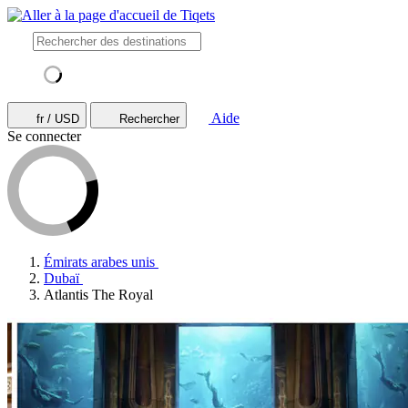
Aide
fr / USD
Rechercher
Se connecter
Émirats arabes unis
Dubaï
Atlantis The Royal