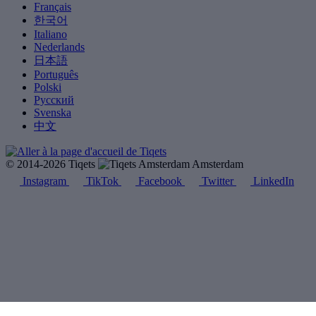
Français
한국어
Italiano
Nederlands
日本語
Português
Polski
Русский
Svenska
中文
© 2014-2026 Tiqets
Amsterdam
Instagram
TikTok
Facebook
Twitter
LinkedIn