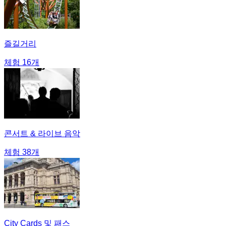
즐길거리
체험 16개
콘서트 & 라이브 음악
체험 38개
City Cards 및 패스