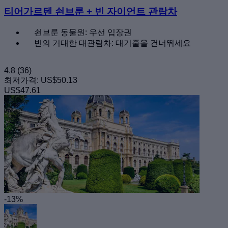
티어가르텐 쇤브룬 + 빈 자이언트 관람차
쇤브룬 동물원: 우선 입장권
빈의 거대한 대관람차: 대기줄을 건너뛰세요
4.8
(36)
최저가격:
US$50.13
US$47.61
-13%