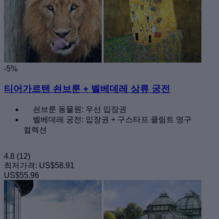
-5%
티어가르텐 쇤브룬 + 벨베데레 상류 궁전
쇤브룬 동물원: 우선 입장권
벨베데레 궁전: 입장권 + 구스타프 클림트 영구
컬렉션
4.8
(12)
최저가격:
US$58.91
US$55.96