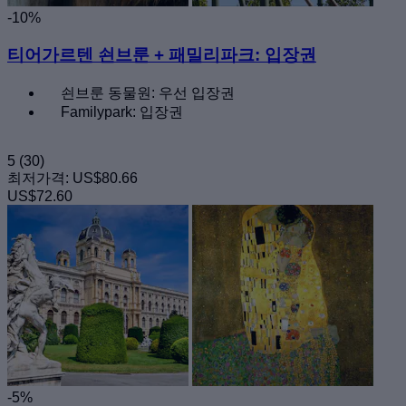
-10%
티어가르텐 쇤브룬 + 패밀리파크: 입장권
쇤브룬 동물원: 우선 입장권
Familypark: 입장권
5
(30)
최저가격:
US$80.66
US$72.60
-5%