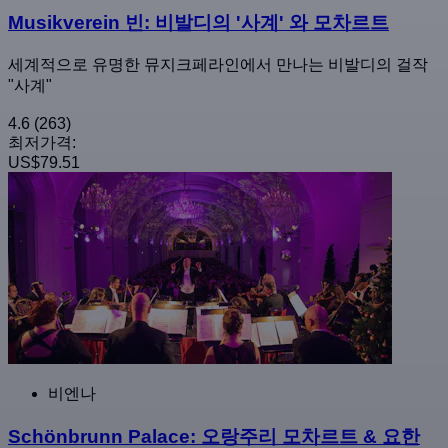
Musikverein 빈: 비발디의 '사계' 와 모차르트
세계적으로 유명한 뮤지크페라인에서 만나는 비발디의 걸작
"사계"
4.6
(263)
최저가격:
US$79.51
비엔나
Schönbrunn Palace: 오랑주리 모차르트 & 요한