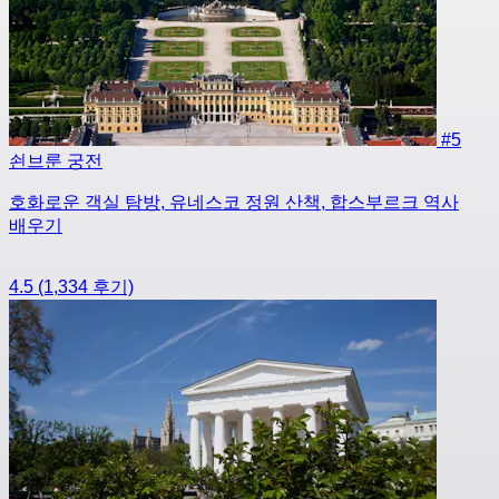
#5
쇤브룬 궁전
호화로운 객실 탐방, 유네스코 정원 산책, 합스부르크 역사
배우기
4.5
(1,334 후기)