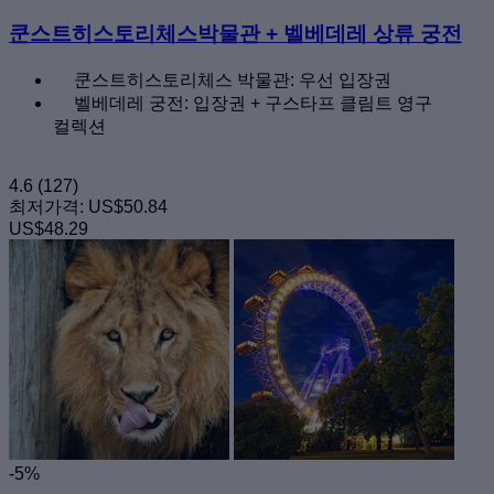
쿤스트히스토리체스박물관 + 벨베데레 상류 궁전
쿤스트히스토리체스 박물관: 우선 입장권
벨베데레 궁전: 입장권 + 구스타프 클림트 영구
컬렉션
4.6
(127)
최저가격:
US$50.84
US$48.29
-5%