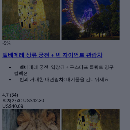
-5%
벨베데레 상류 궁전 + 빈 자이언트 관람차
벨베데레 궁전: 입장권 + 구스타프 클림트 영구
컬렉션
빈의 거대한 대관람차: 대기줄을 건너뛰세요
4.7
(34)
최저가격:
US$42.20
US$40.09