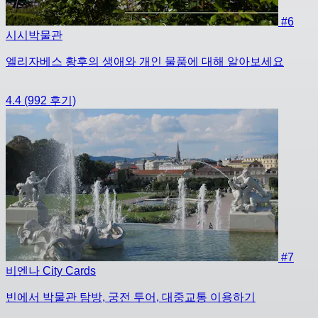
#6
시시박물관
엘리자베스 황후의 생애와 개인 물품에 대해 알아보세요
4.4
(992 후기)
#7
비엔나 City Cards
빈에서 박물관 탐방, 궁전 투어, 대중교통 이용하기