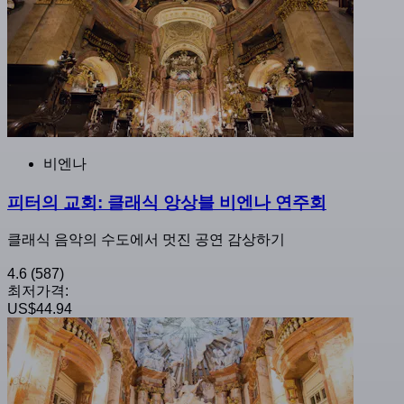
비엔나
피터의 교회: 클래식 앙상블 비엔나 연주회
클래식 음악의 수도에서 멋진 공연 감상하기
4.6
(587)
최저가격:
US$44.94