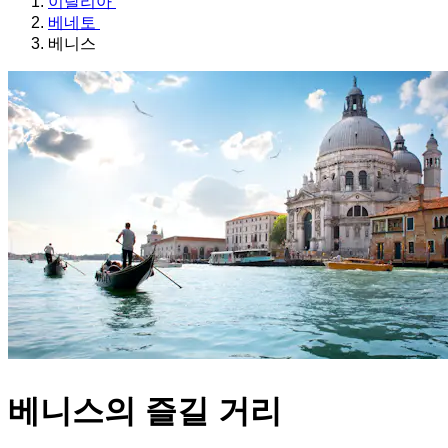
이탈리아
베네토
베니스
베니스의 즐길 거리