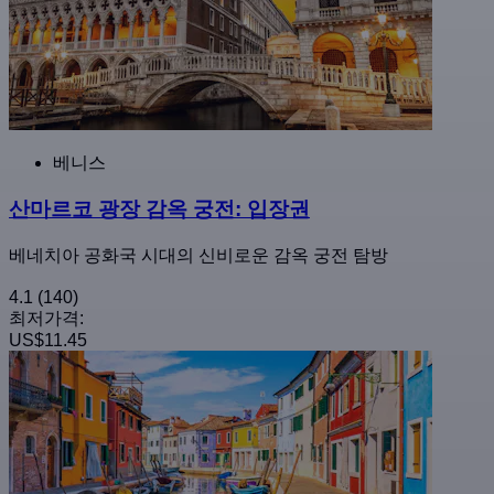
베니스
산마르코 광장 감옥 궁전: 입장권
베네치아 공화국 시대의 신비로운 감옥 궁전 탐방
4.1
(140)
최저가격:
US$11.45