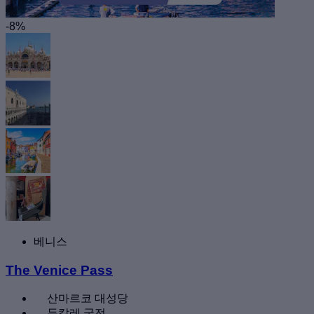
-8%
베니스
The Venice Pass
산마르코 대성당
두칼레 궁전