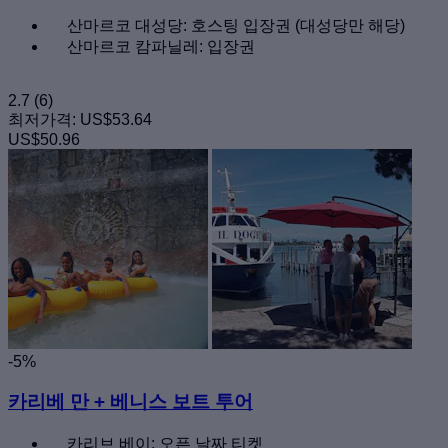
산마르코 대성당: 호스팅 입장권 (대성당만 해당)
산마르코 캄파닐레: 입장권
2.7
(6)
최저가격:
US$53.64
US$50.96
-5%
카리베 만 + 베니스 보트 투어
카리브 베이: 오픈 날짜 티켓