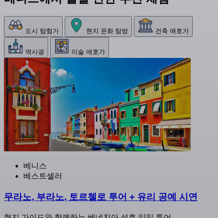
도시 탐험가
현지 문화 탐방
건축 애호가
역사광
미술 애호가
베니스
베스트셀러
무라노, 부라노, 토르첼로 투어 + 유리 공예 시연
현지 가이드와 함께하는 베네치아 석호 일일 투어