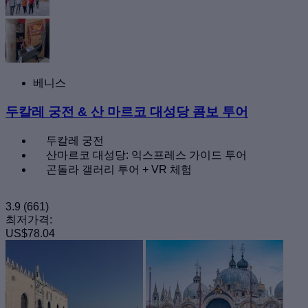
베니스
두칼레 궁전 & 산 마르코 대성당 콤보 투어
두칼레 궁전
산마르코 대성당: 익스프레스 가이드 투어
곤돌라 갤러리 투어 + VR 체험
3.9
(661)
최저가격:
US$78.04