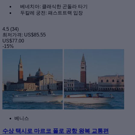
베네치아: 클래식한 곤돌라 타기
두칼레 궁전: 패스트트랙 입장
4.5
(34)
최저가격:
US$85.55
US$77.00
-15%
베니스
수상 택시로 마르코 폴로 공항 왕복 교통편