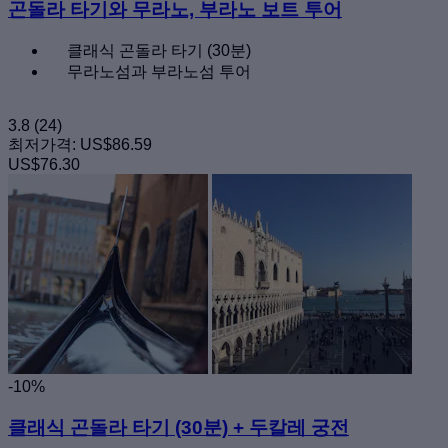
곤돌라 타기와 무라노, 부라노 보트 투어
클래식 곤돌라 타기 (30분)
무라노섬과 부라노섬 투어
3.8
(24)
최저가격:
US$86.59
US$76.30
-10%
클래식 곤돌라 타기 (30분) + 두칼레 궁전