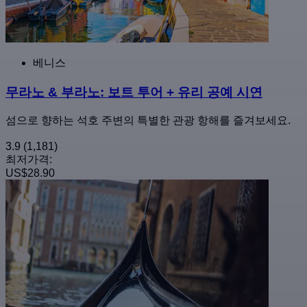
베니스
무라노 & 부라노: 보트 투어 + 유리 공예 시연
섬으로 향하는 석호 주변의 특별한 관광 항해를 즐겨보세요.
3.9
(1,181)
최저가격:
US$28.90