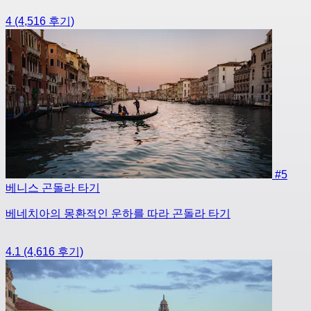
4
(4,516 후기)
#5
베니스 곤돌라 타기
베네치아의 몽환적인 운하를 따라 곤돌라 타기
4.1
(4,616 후기)