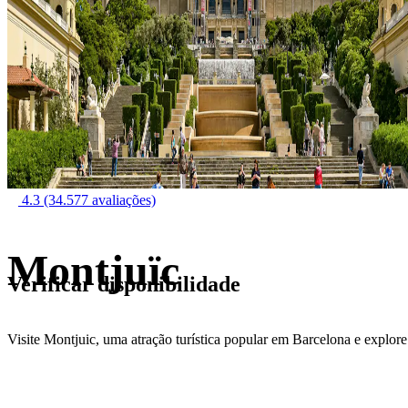
4.3
(34.577 avaliações)
Montjuïc
Verificar disponibilidade
Visite Montjuic, uma atração turística popular em Barcelona e explore