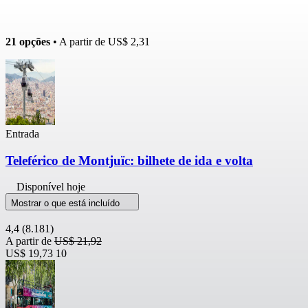
21 opções
• A partir de
US$ 2,31
Entrada
Teleférico de Montjuïc: bilhete de ida e volta
Disponível hoje
Mostrar o que está incluído
4,4
(8.181)
A partir de
US$ 21,92
US$ 19,73
10