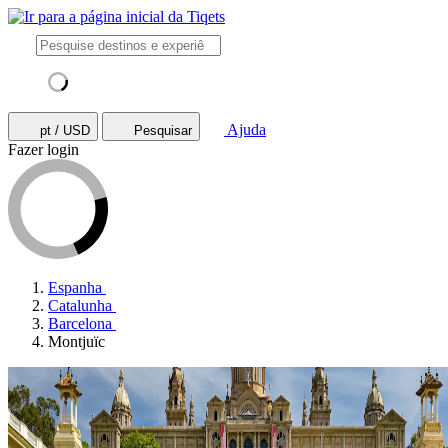
Ajuda
pt / USD
Pesquisar
Fazer login
Espanha
Catalunha
Barcelona
Montjuïc