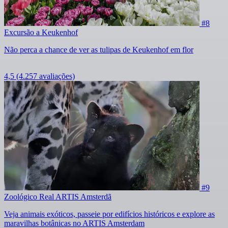
#8
Excursão a Keukenhof
Não perca a chance de ver as tulipas de Keukenhof em flor
4,5
(4.257 avaliações)
#9
Zoológico Real ARTIS Amsterdã
Veja animais exóticos, passeie por edifícios históricos e explore as
maravilhas botânicas no ARTIS Amsterdam