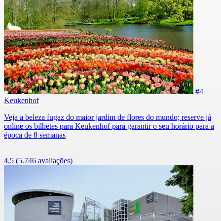
#4
Keukenhof
Veja a beleza fugaz do maior jardim de flores do mundo; reserve já
online os bilhetes para Keukenhof para garantir o seu horário para a
época de 8 semanas
4,5
(5.746 avaliações)