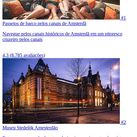
#1
Passeios de barco pelos canais de Amsterdã
Navegue pelos canais históricos de Amsterdã em um pitoresco
cruzeiro pelos canais
4,3
(8.785 avaliações)
#2
Museu Stedelijk Amesterdão