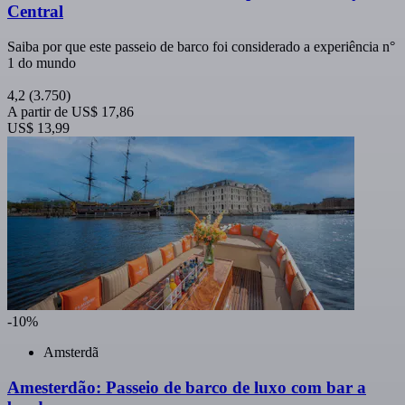
Central
Saiba por que este passeio de barco foi considerado a experiência n°
1 do mundo
4,2
(3.750)
A partir de
US$ 17,86
US$ 13,99
-10%
Amsterdã
Amesterdão: Passeio de barco de luxo com bar a