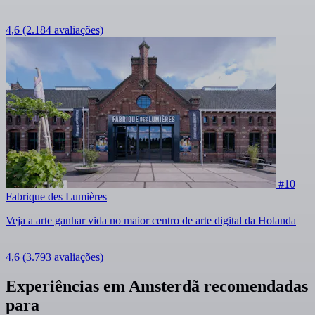
4,6
(2.184 avaliações)
#10
Fabrique des Lumières
Veja a arte ganhar vida no maior centro de arte digital da Holanda
4,6
(3.793 avaliações)
Experiências em Amsterdã recomendadas
para