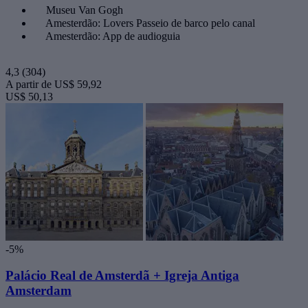
Museu Van Gogh
Amesterdão: Lovers Passeio de barco pelo canal
Amesterdão: App de audioguia
4,3
(304)
A partir de
US$ 59,92
US$ 50,13
-5%
Palácio Real de Amsterdã + Igreja Antiga
Amsterdam