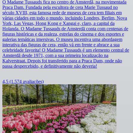
O Madame Tussauds fica no centro de Amsterdã, na movimentada
Praça Dam. Fundada pela escultora de cera Marie Tussaud no
século XVIII, esta famosa rede de museus de cera tem filiais em
várias cidades em todo o mundo, incluindo Londres, Berlim, Nova
York, Las Vegas, Hong Kong e Xangai e, claro, a capital da
Holanda. O Madame Tussauds de Amsterdã conta com centenas de
figuras históricas e da realeza, estrelas do cinema e dos esportes e
galerias temáticas imersivas. O museu incentiva uma abordagem
interativa das figuras de cera, então vá em frente e abrace a sua
celebridade favorita! O Madame Tussauds é um elemento central de
Amsterdã desde 1971, com a sua primeira localização na
Kalverstraat. Depois foi transferido para a Praça Dam, onde não
passa despercebido, e definitivamente não deveria!
4,5
(1.574 avaliações)