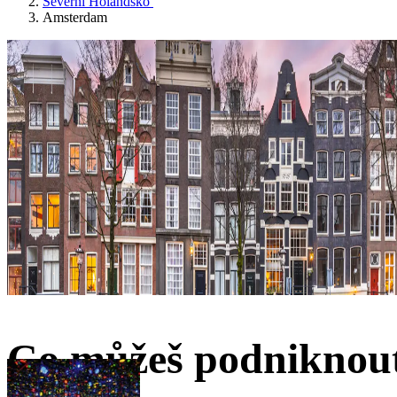
Severní Holandsko
Amsterdam
Co můžeš podniknou