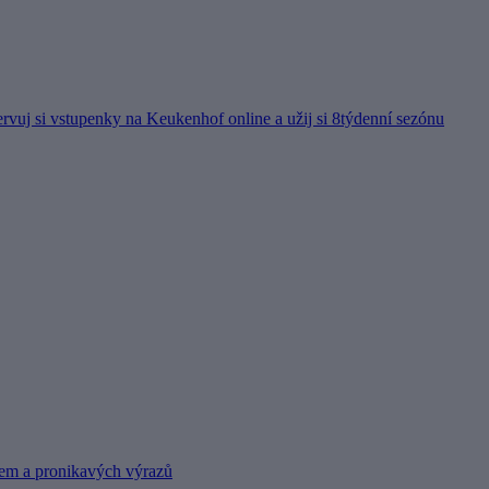
ervuj si vstupenky na Keukenhof online a užij si 8týdenní sezónu
cem a pronikavých výrazů