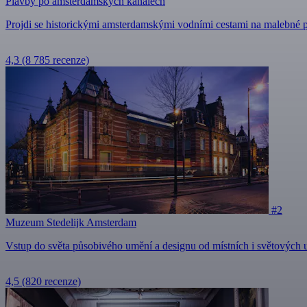
Plavby po amsterdamských kanálech
Projdi se historickými amsterdamskými vodními cestami na malebné 
4,3
(8 785 recenze)
#2
Muzeum Stedelijk Amsterdam
Vstup do světa působivého umění a designu od místních i světových
4,5
(820 recenze)