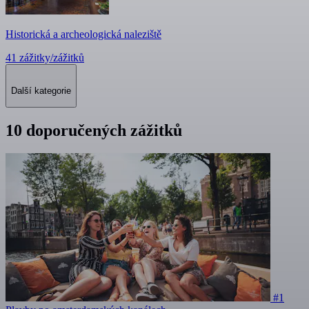
Historická a archeologická naleziště
41 zážitky/zážitků
Další kategorie
10 doporučených zážitků
#1