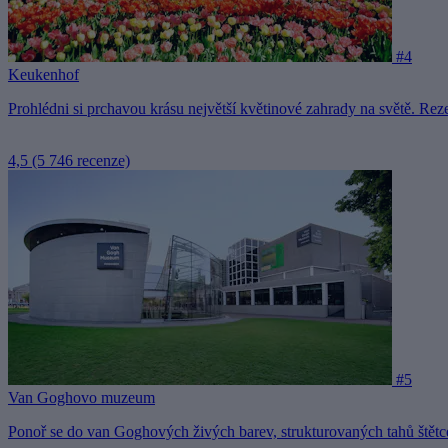
#4
Keukenhof
Prohlédni si prchavou krásu největší květinové zahrady na světě. Rez
4,5
(5 746 recenze)
#5
Van Goghovo muzeum
Ponoř se do van Goghových živých barev, strukturovaných tahů štět