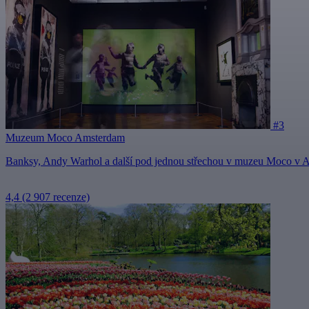
#3
Muzeum Moco Amsterdam
Banksy, Andy Warhol a další pod jednou střechou v muzeu Moco v
4,4
(2 907 recenze)