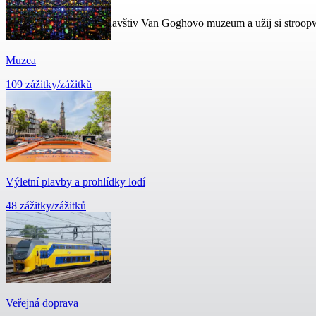
Projdi se po kanálech, navštiv Van Goghovo muzeum a užij si stroo
Muzea
109 zážitky/zážitků
Výletní plavby a prohlídky lodí
48 zážitky/zážitků
Veřejná doprava