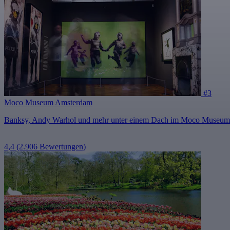
#3
Moco Museum Amsterdam
Banksy, Andy Warhol und mehr unter einem Dach im Moco Museu
4,4
(2.906 Bewertungen)