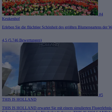
#4
Keukenhof
Erleben Sie die flüchtige Schönheit des größten Blumengartens der We
4,5
(5.746 Bewertungen)
#5
THIS IS HOLLAND
THIS IS HOLLAND erwartet Sie mit einem simulierten Flugerlebnis au