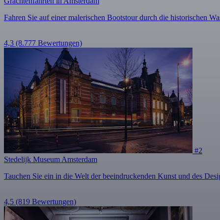
Grachtenfahrten in Amsterdam
Fahren Sie auf einer malerischen Bootstour durch die historischen 
4,3
(8.777 Bewertungen)
#2
Stedelijk Museum Amsterdam
Tauchen Sie ein in die Welt der beeindruckenden Kunst und des Desig
4,5
(819 Bewertungen)