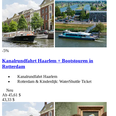
-5%
Kanalrundfahrt Haarlem + Bootstouren in
Rotterdam
Kanalrundfahrt Haarlem
Rotterdam & Kinderdijk: WaterShuttle Ticket
Neu
Ab
45,61 $
43,33 $