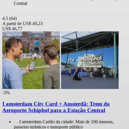
Central
4,5
(64)
A partir de
US$ 49,23
US$ 46,77
-5%
I amsterdam City Card + Amsterdã: Trem do
Aeroporto Schiphol para a Estação Central
I amsterdam Cartão da cidade: Mais de 100 museus,
passeios turísticos e transporte público