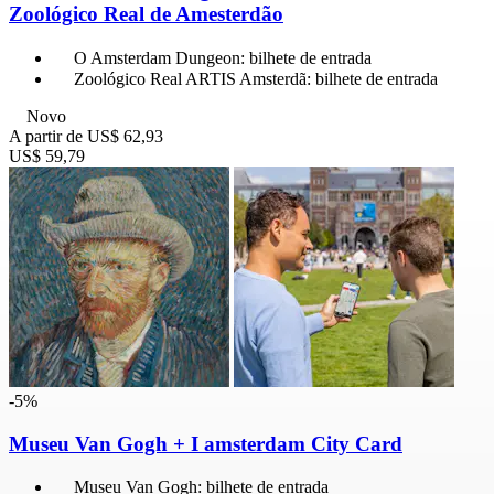
Zoológico Real de Amesterdão
O Amsterdam Dungeon: bilhete de entrada
Zoológico Real ARTIS Amsterdã: bilhete de entrada
Novo
A partir de
US$ 62,93
US$ 59,79
-5%
Museu Van Gogh + I amsterdam City Card
Museu Van Gogh: bilhete de entrada