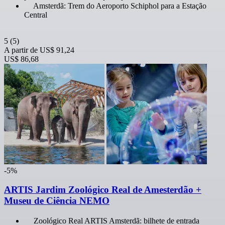
Amsterdã: Trem do Aeroporto Schiphol para a Estação
Central
5
(5)
A partir de
US$ 91,24
US$ 86,68
-5%
ARTIS Jardim Zoológico Real de Amesterdão +
Museu de Ciência NEMO
Zoológico Real ARTIS Amsterdã: bilhete de entrada