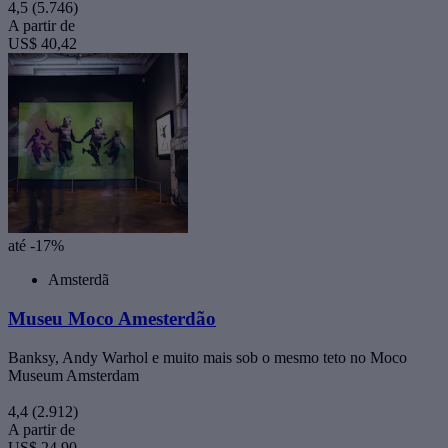
4,5
(5.746)
A partir de
US$ 40,42
até -17%
Amsterdã
Museu Moco Amesterdão
Banksy, Andy Warhol e muito mais sob o mesmo teto no Moco
Museum Amsterdam
4,4
(2.912)
A partir de
US$ 24,90