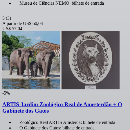
Museu de Ciências NEMO: bilhete de entrada
5
(3)
A partir de
US$ 60,04
US$ 57,04
-5%
ARTIS Jardim Zoológico Real de Amesterdão + O
Gabinete dos Gatos
Zoológico Real ARTIS Amsterdã: bilhete de entrada
O Gabinete dos Gatos: bilhete de entrada