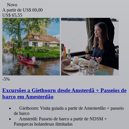
Novo
A partir de
US$ 69,00
US$ 65,55
-5%
Excursões a Giethoorn desde Amsterdã + Passeios de
barco em Amesterdão
Giethoorn: Visita guiada a partir de Amesterdão + passeio
de barco
Amsterdã: Passeio de barco a partir de NDSM +
Panquecas holandesas ilimitadas