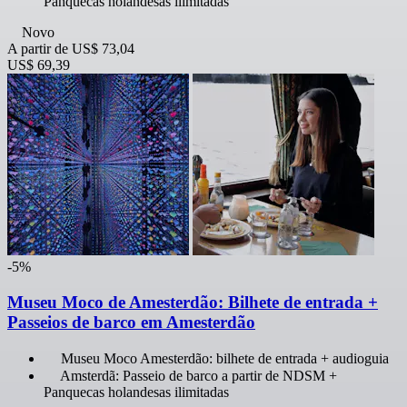
Panquecas holandesas ilimitadas
Novo
A partir de
US$ 73,04
US$ 69,39
-5%
Museu Moco de Amesterdão: Bilhete de entrada +
Passeios de barco em Amesterdão
Museu Moco Amesterdão: bilhete de entrada + audioguia
Amsterdã: Passeio de barco a partir de NDSM +
Panquecas holandesas ilimitadas