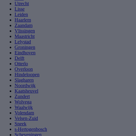
Utrecht
Lisse
Leiden
Haarlem
Zaandam
Vlissingen
Maastricht
Lelystad
Groningen
Eindhoven
Delft
Otterlo
Overloon
Hindeloopen
Slagharen
Noordwijk
Kaatsheuvel
Zundert
Wolvega
Waalwijk
Volendam
Velsen-Zuid
Sneek
s-Hertogenbosch
Scheveningen