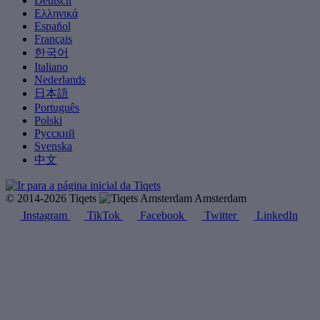
Deutsch
Ελληνικά
Español
Français
한국어
Italiano
Nederlands
日本語
Português
Polski
Русский
Svenska
中文
© 2014-2026 Tiqets
Amsterdam
Instagram
TikTok
Facebook
Twitter
LinkedIn