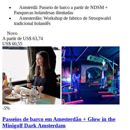
Amsterdã: Passeio de barco a partir de NDSM +
Panquecas holandesas ilimitadas
Amesterdão: Workshop de fabrico de Stroopwafel
tradicional holandês
Novo
A partir de
US$ 63,74
US$ 60,55
-5%
Passeios de barco em Amesterdão + Glow in the
Minigolf Dark Amsterdam