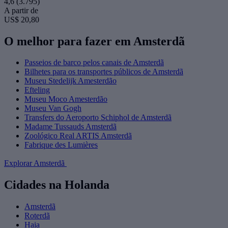
4,6
(3.795)
A partir de
US$ 20,80
O melhor para fazer em Amsterdã
Passeios de barco pelos canais de Amsterdã
Bilhetes para os transportes públicos de Amsterdã
Museu Stedelijk Amesterdão
Efteling
Museu Moco Amesterdão
Museu Van Gogh
Transfers do Aeroporto Schiphol de Amsterdã
Madame Tussauds Amsterdã
Zoológico Real ARTIS Amsterdã
Fabrique des Lumières
Explorar Amsterdã
Cidades na Holanda
Amsterdã
Roterdã
Haia