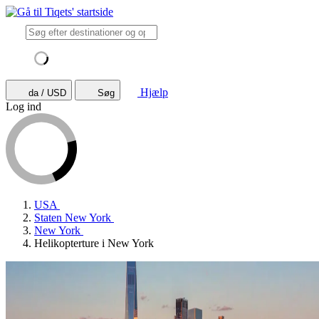
Hjælp
da / USD
Søg
Log ind
USA
Staten New York
New York
Helikopterture i New York