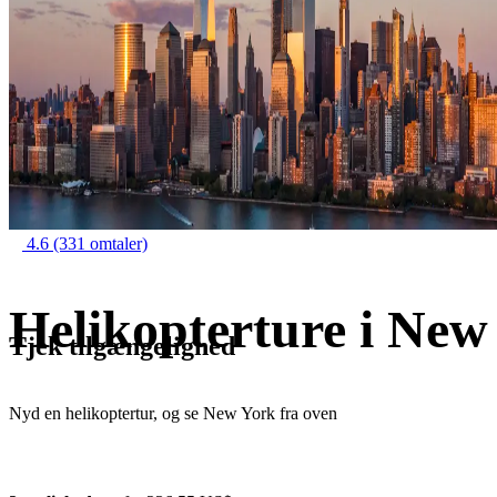
4.6
(331 omtaler)
Helikopterture i New
Tjek tilgængelighed
Nyd en helikoptertur, og se New York fra oven