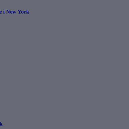
e i New York
k