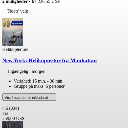
2 muligheder
• fra
236,55 US$
Tiqets' valg
Helikopterture
New York: Helikoptertur fra Manhattan
Tilgængelig i morgen
Varighed: 15 min. - 30 min.
Gruppe på maks. 6 personer
Vis, hvad der er inkluderet
4,6
(334)
Fra
259,00 US$