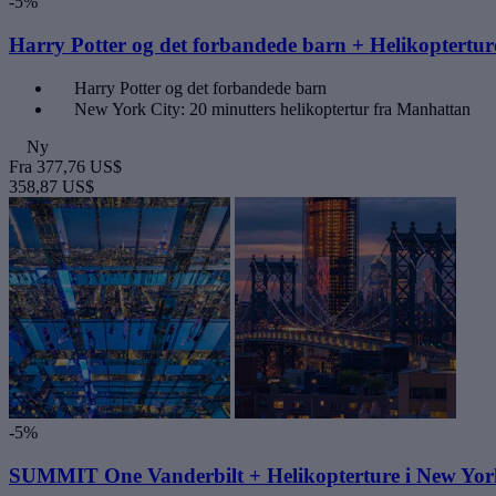
-5%
Harry Potter og det forbandede barn + Helikoptertur
Harry Potter og det forbandede barn
New York City: 20 minutters helikoptertur fra Manhattan
Ny
Fra
377,76 US$
358,87 US$
-5%
SUMMIT One Vanderbilt + Helikopterture i New Yor