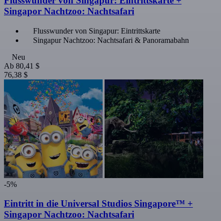
Flusswunder von Singapur: Eintrittskarte +
Singapor Nachtzoo: Nachtsafari
Flusswunder von Singapur: Eintrittskarte
Singapur Nachtzoo: Nachtsafari & Panoramabahn
Neu
Ab
80,41 $
76,38 $
-5%
Eintritt in die Universal Studios Singapore™ +
Singapor Nachtzoo: Nachtsafari