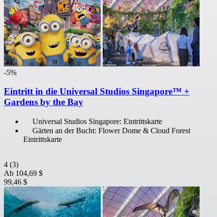
-5%
Eintritt in die Universal Studios Singapore™ +
Gardens by the Bay
Universal Studios Singapore: Eintrittskarte
Gärten an der Bucht: Flower Dome & Cloud Forest
Eintrittskarte
4
(3)
Ab
104,69 $
99,46 $