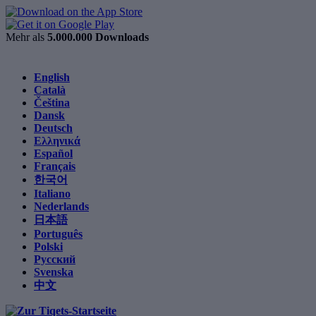
Mehr als
5.000.000 Downloads
English
Català
Čeština
Dansk
Deutsch
Ελληνικά
Español
Français
한국어
Italiano
Nederlands
日本語
Português
Polski
Русский
Svenska
中文