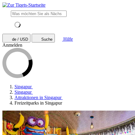
Hilfe
de / USD
Suche
Anmelden
Singapur
Singapur
Attraktionen in Singapur
Freizeitparks in Singapur