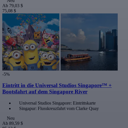
Neu
Ab
79,03 $
75,08 $
-5%
Eintritt in die Universal Studios Singapore™ +
Bootsfahrt auf dem Singapore River
Universal Studios Singapore: Eintrittskarte
Singapur: Flusskreuzfahrt vom Clarke Quay
Neu
Ab
89,59 $