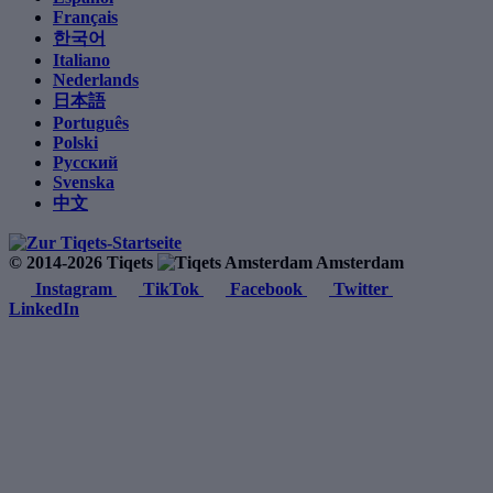
Français
한국어
Italiano
Nederlands
日本語
Português
Polski
Русский
Svenska
中文
© 2014-2026 Tiqets
Amsterdam
Instagram
TikTok
Facebook
Twitter
LinkedIn