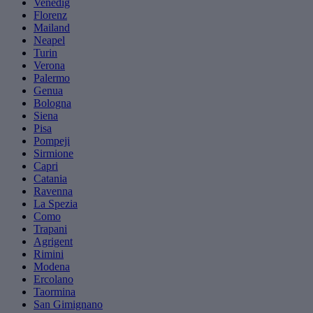
Venedig
Florenz
Mailand
Neapel
Turin
Verona
Palermo
Genua
Bologna
Siena
Pisa
Pompeji
Sirmione
Capri
Catania
Ravenna
La Spezia
Como
Trapani
Agrigent
Rimini
Modena
Ercolano
Taormina
San Gimignano