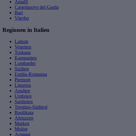
Amalfi
Castelnuovo del Garda
Bari
Viterbo
Regionen in Italien
Latium
Venetien
Toskana
Kampanien
Lombardei
Sizilien
Emilia-Romagna
Piemont
Ligurien
Apulien
Umbrien
Sardinien
Trentino-Südtirol
Basilikata
Abruzzen
Marken
Molise
Aostatal