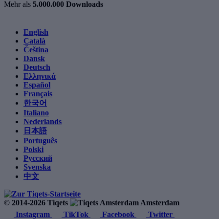
Mehr als
5.000.000 Downloads
English
Català
Čeština
Dansk
Deutsch
Ελληνικά
Español
Français
한국어
Italiano
Nederlands
日本語
Português
Polski
Русский
Svenska
中文
© 2014-2026 Tiqets
Amsterdam
Instagram
TikTok
Facebook
Twitter