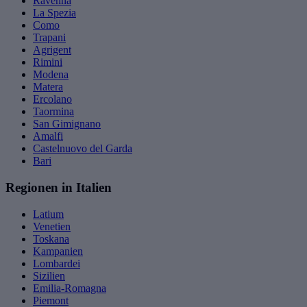
Ravenna
La Spezia
Como
Trapani
Agrigent
Rimini
Modena
Matera
Ercolano
Taormina
San Gimignano
Amalfi
Castelnuovo del Garda
Bari
Regionen in Italien
Latium
Venetien
Toskana
Kampanien
Lombardei
Sizilien
Emilia-Romagna
Piemont