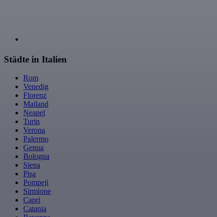
Städte in Italien
Rom
Venedig
Florenz
Mailand
Neapel
Turin
Verona
Palermo
Genua
Bologna
Siena
Pisa
Pompeji
Sirmione
Capri
Catania