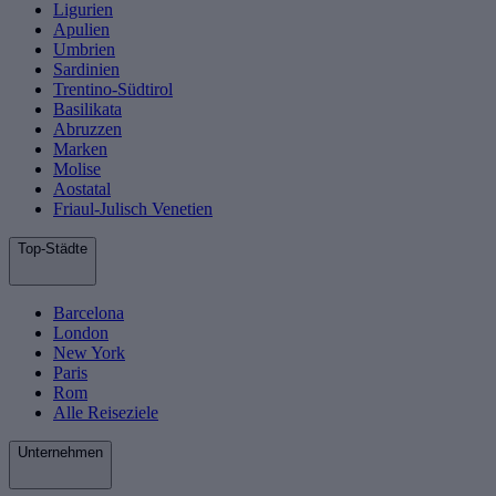
Ligurien
Apulien
Umbrien
Sardinien
Trentino-Südtirol
Basilikata
Abruzzen
Marken
Molise
Aostatal
Friaul-Julisch Venetien
Top-Städte
Barcelona
London
New York
Paris
Rom
Alle Reiseziele
Unternehmen