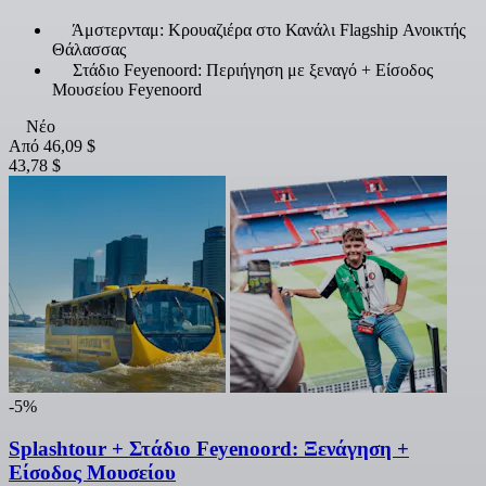
Άμστερνταμ: Κρουαζιέρα στο Κανάλι Flagship Ανοικτής
Θάλασσας
Στάδιο Feyenoord: Περιήγηση με ξεναγό + Είσοδος
Μουσείου Feyenoord
Νέο
Από
46,09 $
43,78 $
-5%
Splashtour + Στάδιο Feyenoord: Ξενάγηση +
Είσοδος Μουσείου