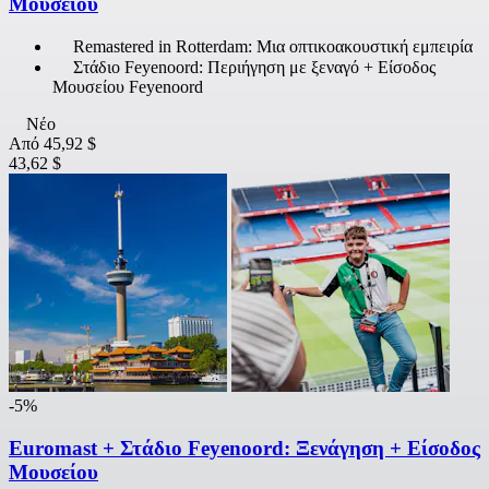
Μουσείου
Remastered in Rotterdam: Μια οπτικοακουστική εμπειρία
Στάδιο Feyenoord: Περιήγηση με ξεναγό + Είσοδος
Μουσείου Feyenoord
Νέο
Από
45,92 $
43,62 $
-5%
Euromast + Στάδιο Feyenoord: Ξενάγηση + Είσοδος
Μουσείου