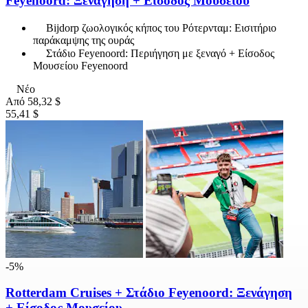
Feyenoord: Ξενάγηση + Είσοδος Μουσείου
Bijdorp ζωολογικός κήπος του Ρότερνταμ: Εισιτήριο
παράκαμψης της ουράς
Στάδιο Feyenoord: Περιήγηση με ξεναγό + Είσοδος
Μουσείου Feyenoord
Νέο
Από
58,32 $
55,41 $
-5%
Rotterdam Cruises + Στάδιο Feyenoord: Ξενάγηση
+ Είσοδος Μουσείου