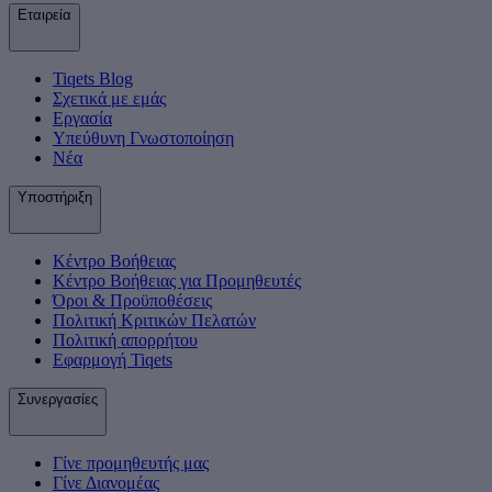
Εταιρεία
Tiqets Βlog
Σχετικά με εμάς
Εργασία
Υπεύθυνη Γνωστοποίηση
Νέα
Υποστήριξη
Κέντρο Βοήθειας
Κέντρο Βοήθειας για Προμηθευτές
Όροι & Προϋποθέσεις
Πολιτική Κριτικών Πελατών
Πολιτική απορρήτου
Εφαρμογή Tiqets
Συνεργασίες
Γίνε προμηθευτής μας
Γίνε Διανομέας