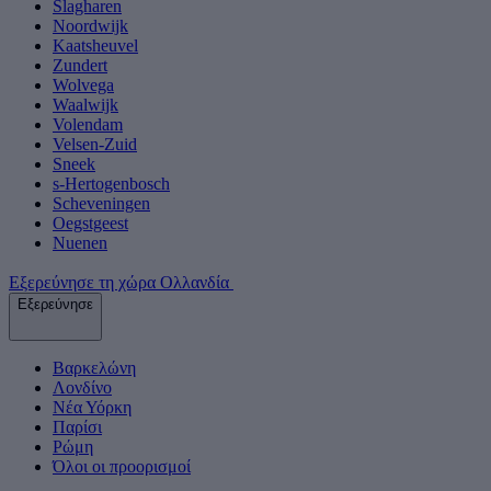
Slagharen
Noordwijk
Kaatsheuvel
Zundert
Wolvega
Waalwijk
Volendam
Velsen-Zuid
Sneek
s-Hertogenbosch
Scheveningen
Oegstgeest
Nuenen
Εξερεύνησε τη χώρα Ολλανδία
Εξερεύνησε
Βαρκελώνη
Λονδίνο
Νέα Υόρκη
Παρίσι
Ρώμη
Όλοι οι προορισμοί