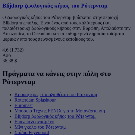
Blijdorp ζωολογικός κήπος του Ρότερνταμ
Ο ζωολογικός κήπος του Ρότερνταμ βρίσκεται στην περιοχή
Blijdorp της πόλης. Είναι ένας από τους καλύτερους (και
παλαιότερους) ζωολογικούς κήπους στην Ευρώπη. Απολαύστε την
Amazonica, το Oceanium και τα καθημερινά δημόσια ταΐσματα
μερικών από τους πεινασμένους κατοίκους του.
4,6
(1.732)
Από
36,38 $
Πράγματα να κάνεις στην πόλη στο
Ρότερνταμ
Κρουαζιέρες στα αξιοθέατα του Ρότερνταμ
Rotterdam Splashtour
Euromast
Μουσείο Τέχνης FENIX για τη Μετανάστευση
Blijdorp ζωολογικός κήπος του Ρότερνταμ
Επανεπεξεργασμένο
Μίνι γκολφ του Ρότερνταμ
Στάδιο Feyenoord