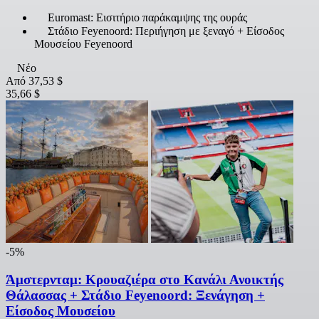
Euromast: Εισιτήριο παράκαμψης της ουράς
Στάδιο Feyenoord: Περιήγηση με ξεναγό + Είσοδος
Μουσείου Feyenoord
Νέο
Από
37,53 $
35,66 $
-5%
Άμστερνταμ: Κρουαζιέρα στο Κανάλι Ανοικτής
Θάλασσας + Στάδιο Feyenoord: Ξενάγηση +
Είσοδος Μουσείου