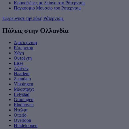
Κρουαζιέρες με δείπνο στο Ρότερνταμ
Παγκόσμιο Μουσείο του Ρότερνταμ
Εξερεύνησε την πόλη Ρότερνταμ
Πόλεις στην Ολλανδία
Άμστερνταμ
Ρότερνταμ
Χάγη
Ουτρέχτη
Lisse
Λάιντεν
Haarlem
Zaandam
Vlissingen
Μάαστριχτ
Lelystad
Groningen
Eindhoven
Ντελφτ
Otterlo
Overloon
Hindeloopen