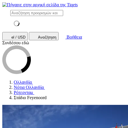
Βοήθεια
el / USD
Αναζήτηση
Συνδέσου εδώ
Ολλανδία
Νότια Ολλανδία
Ρότερνταμ
Στάδιο Feyenoord