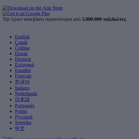
Την έχουν κατεβάσει περισσότεροι από
5.000.000 ταξιδιώτες
English
Català
Čeština
Dansk
Deutsch
Ελληνικά
Español
Français
한국어
Italiano
Nederlands
日本語
Português
Polski
Русский
Svenska
中文