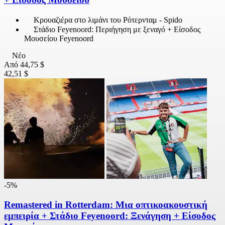
Κρουαζιέρα στο λιμάνι του Ρότερνταμ - Spido
Στάδιο Feyenoord: Περιήγηση με ξεναγό + Είσοδος
Μουσείου Feyenoord
Νέο
Από
44,75 $
42,51 $
-5%
Remastered in Rotterdam: Μια οπτικοακουστική
εμπειρία + Στάδιο Feyenoord: Ξενάγηση + Είσοδος