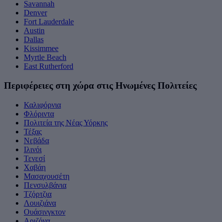
Savannah
Denver
Fort Lauderdale
Austin
Dallas
Kissimmee
Myrtle Beach
East Rutherford
Περιφέρειες στη χώρα στις Ηνωμένες Πολιτείες
Καλιφόρνια
Φλόριντα
Πολιτεία της Νέας Υόρκης
Τέξας
Νεβάδα
Ιλινόι
Τενεσί
Χαβάη
Μασαχουσέτη
Πενσυλβάνια
Tζόρτζια
Λουιζιάνα
Ουάσινγκτον
Αριζόνα