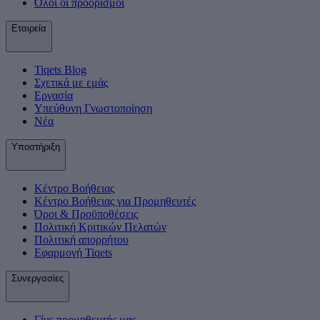
Όλοι οι προορισμοί
Εταιρεία
Tiqets Βlog
Σχετικά με εμάς
Εργασία
Υπεύθυνη Γνωστοποίηση
Νέα
Υποστήριξη
Κέντρο Βοήθειας
Κέντρο Βοήθειας για Προμηθευτές
Όροι & Προϋποθέσεις
Πολιτική Κριτικών Πελατών
Πολιτική απορρήτου
Εφαρμογή Tiqets
Συνεργασίες
Γίνε προμηθευτής μας