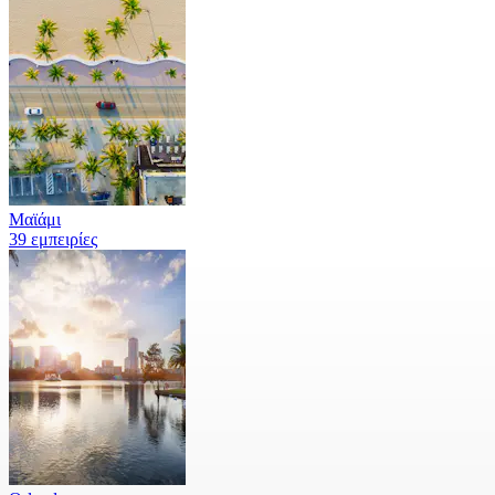
Μαϊάμι
39 εμπειρίες