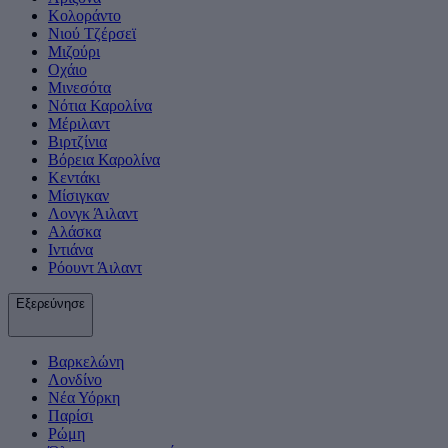
Κολοράντο
Νιού Τζέρσεϊ
Μιζούρι
Οχάιο
Μινεσότα
Νότια Καρολίνα
Μέριλαντ
Βιρτζίνια
Βόρεια Καρολίνα
Κεντάκι
Μίσιγκαν
Λονγκ Άιλαντ
Αλάσκα
Ιντιάνα
Ρόουντ Άιλαντ
Εξερεύνησε
Βαρκελώνη
Λονδίνο
Νέα Υόρκη
Παρίσι
Ρώμη