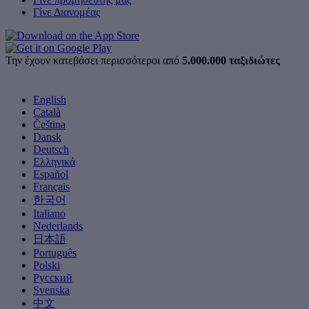
Γίνε Διανομέας
Την έχουν κατεβάσει περισσότεροι από
5.000.000 ταξιδιώτες
English
Català
Čeština
Dansk
Deutsch
Ελληνικά
Español
Français
한국어
Italiano
Nederlands
日本語
Português
Polski
Русский
Svenska
中文