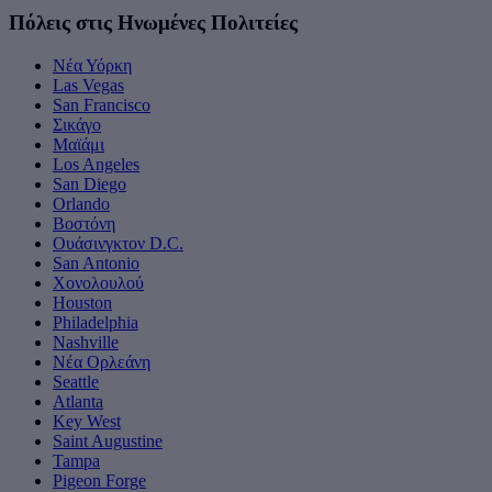
Πόλεις στις Ηνωμένες Πολιτείες
Νέα Υόρκη
Las Vegas
San Francisco
Σικάγο
Μαϊάμι
Los Angeles
San Diego
Orlando
Βοστόνη
Ουάσινγκτον D.C.
San Antonio
Χονολουλού
Houston
Philadelphia
Nashville
Νέα Ορλεάνη
Seattle
Atlanta
Key West
Saint Augustine
Tampa
Pigeon Forge