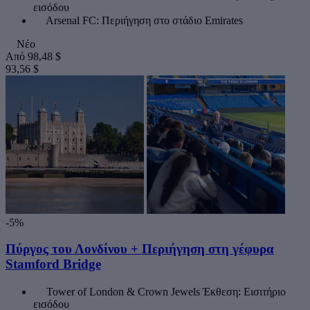
εισόδου
Arsenal FC: Περιήγηση στο στάδιο Emirates
Νέο
Από
98,48 $
93,56 $
-5%
Πύργος του Λονδίνου + Περιήγηση στη γέφυρα
Stamford Bridge
Tower of London & Crown Jewels Έκθεση: Εισιτήριο
εισόδου