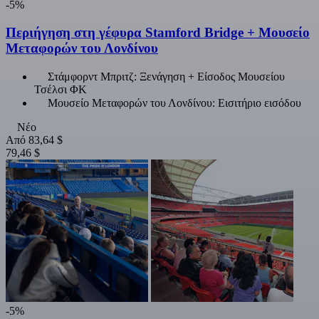
-5%
Περιήγηση στη γέφυρα Stamford Bridge + Μουσείο
Μεταφορών του Λονδίνου
Στάμφορντ Μπριτζ: Ξενάγηση + Είσοδος Μουσείου
Τσέλσι ΦΚ
Μουσείο Μεταφορών του Λονδίνου: Εισιτήριο εισόδου
Νέο
Από
83,64 $
79,46 $
-5%