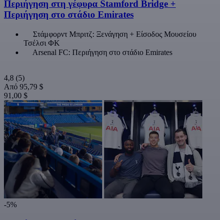
Περιήγηση στη γέφυρα Stamford Bridge +
Περιήγηση στο στάδιο Emirates
Στάμφορντ Μπριτζ: Ξενάγηση + Είσοδος Μουσείου
Τσέλσι ΦΚ
Arsenal FC: Περιήγηση στο στάδιο Emirates
4,8
(5)
Από
95,79 $
91,00 $
-5%