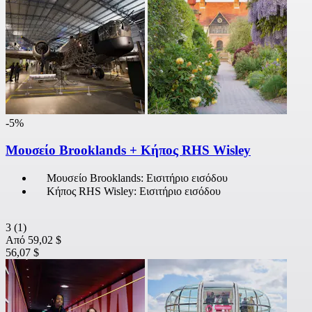
-5%
Μουσείο Brooklands + Κήπος RHS Wisley
Μουσείο Brooklands: Εισιτήριο εισόδου
Κήπος RHS Wisley: Εισιτήριο εισόδου
3
(1)
Από
59,02 $
56,07 $