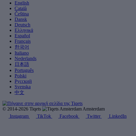
English
Català
Čeština
Dansk
Deutsch
Ελληνικά
Español
Français
한국어
Italiano
Nederlands
日本語
Português
Polski
Русский
Svenska
中文
© 2014-2026 Tiqets
Amsterdam
Instagram
TikTok
Facebook
Twitter
LinkedIn