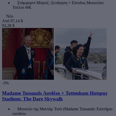
Στάμφορντ Μπριτζ: Ξενάγηση + Είσοδος Μουσείου
Τσέλσι ΦΚ
Νέο
Από
97,14 $
92,28 $
-5%
Madame Tussauds Λονδίνο + Tottenham Hotspur
Stadium: The Dare Skywalk
Μουσείο της Μαντάμ Τισό (Madame Tussauds: Εισιτήριο
εισόδου