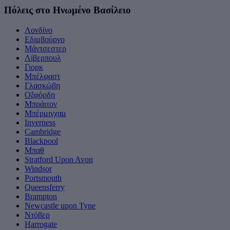
Πόλεις στο Ηνωμένο Βασίλειο
Λονδίνο
Εδιμβούργο
Μάντσεστερ
Λίβερπουλ
Γιορκ
Μπέλφαστ
Γλασκώβη
Οξφόρδη
Μπράιτον
Μπέρμιγχαμ
Inverness
Cambridge
Blackpool
Μπαθ
Stratford Upon Avon
Windsor
Portsmouth
Queensferry
Brampton
Newcastle upon Tyne
Ντόβερ
Harrogate