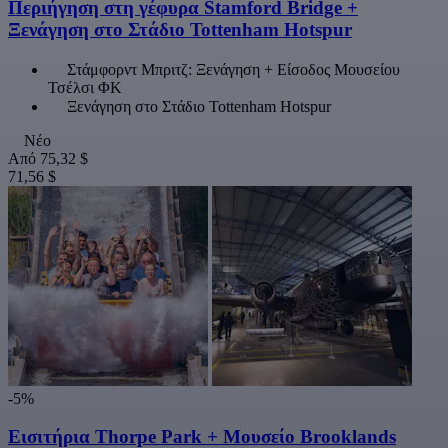
Περιήγηση στη γέφυρα Stamford Bridge +
Ξενάγηση στο Στάδιο Tottenham Hotspur
Στάμφορντ Μπριτζ: Ξενάγηση + Είσοδος Μουσείου
Τσέλσι ΦΚ
Ξενάγηση στο Στάδιο Tottenham Hotspur
Νέο
Από
75,32 $
71,56 $
-5%
Εισιτήρια Thorpe Park + Μουσείο Brooklands