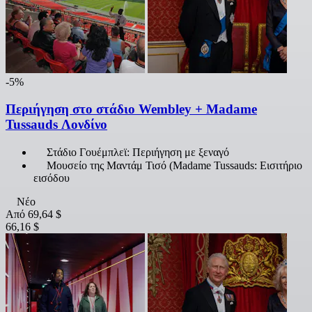
-5%
Περιήγηση στο στάδιο Wembley + Madame
Tussauds Λονδίνο
Στάδιο Γουέμπλεϊ: Περιήγηση με ξεναγό
Μουσείο της Μαντάμ Τισό (Madame Tussauds: Εισιτήριο
εισόδου
Νέο
Από
69,64 $
66,16 $