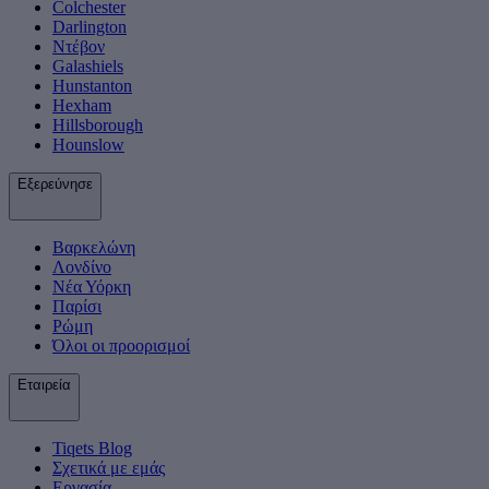
Colchester
Darlington
Ντέβον
Galashiels
Hunstanton
Hexham
Hillsborough
Hounslow
Εξερεύνησε
Βαρκελώνη
Λονδίνο
Νέα Υόρκη
Παρίσι
Ρώμη
Όλοι οι προορισμοί
Εταιρεία
Tiqets Βlog
Σχετικά με εμάς
Εργασία