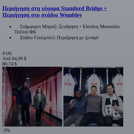
Περιήγηση στη γέφυρα Stamford Bridge +
Περιήγηση στο στάδιο Wembley
Στάμφορντ Μπριτζ: Ξενάγηση + Είσοδος Μουσείου
Τσέλσι ΦΚ
Στάδιο Γουέμπλεϊ: Περιήγηση με ξεναγό
4
(4)
Από
84,99 $
80,74 $
-5%