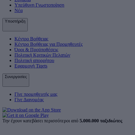
Υπεύθυνη Γνωστοποίηση
Νέα
Υποστήριξη
Κέντρο Βοήθειας
Κέντρο Βοήθειας για Προμηθευτές
Όροι & Προϋποθέσεις
Πολιτική Κριτικών Πελατών
Πολιτική απορρήτου
Εφαρμογή Tiqets
Συνεργασίες
Γίνε προμηθευτής μας
Γίνε Διανομέας
Την έχουν κατεβάσει περισσότεροι από
5.000.000 ταξιδιώτες