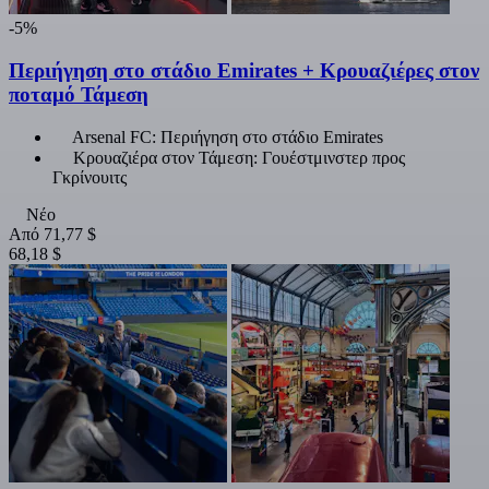
-5%
Περιήγηση στο στάδιο Emirates + Κρουαζιέρες στον
ποταμό Τάμεση
Arsenal FC: Περιήγηση στο στάδιο Emirates
Κρουαζιέρα στον Τάμεση: Γουέστμινστερ προς
Γκρίνουιτς
Νέο
Από
71,77 $
68,18 $