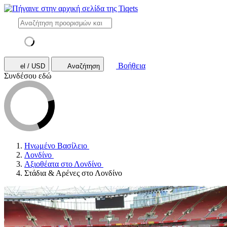
Βοήθεια
el / USD
Αναζήτηση
Συνδέσου εδώ
Ηνωμένο Βασίλειο
Λονδίνο
Αξιοθέατα στο Λονδίνο
Στάδια & Αρένες στο Λονδίνο