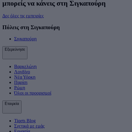
μπορείς να κάνεις στη Σιγκαπούρη
Δες όλες τις εμπειρίες
Πόλεις στη Σιγκαπούρη
Σιγκαπούρη
Εξερεύνησε
Βαρκελώνη
Λονδίνο
Νέα Υόρκη
Παρίσι
Ρώμη
Όλοι οι προορισμοί
Εταιρεία
Tiqets Βlog
Σχετικά με εμάς
Εργασία