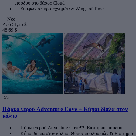
εισόδου στο δάσος Cloud
Συμφωνία πυροτεχνημάτων Wings of Time
Νέο
Από
51,25 $
48,69 $
-5%
Πάρκο νερού Adventure Cove + Κήποι δίπλα στον
κόλπο
Πάρκο νερού Adventure Cove™: Εισιτήριο εισόδου
Κήποι δίπλα στον κόλπο: Θόλος λουλουδιών & Εισιτήριο