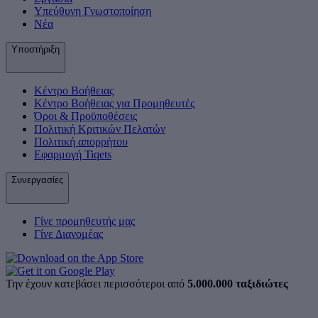
Υπεύθυνη Γνωστοποίηση
Νέα
Υποστήριξη
Κέντρο Βοήθειας
Κέντρο Βοήθειας για Προμηθευτές
Όροι & Προϋποθέσεις
Πολιτική Κριτικών Πελατών
Πολιτική απορρήτου
Εφαρμογή Tiqets
Συνεργασίες
Γίνε προμηθευτής μας
Γίνε Διανομέας
Την έχουν κατεβάσει περισσότεροι από
5.000.000 ταξιδιώτες