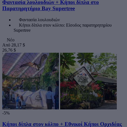
Φαντασία λουλουδιών + Κήποι δίπλα στο
Παρατηρητήριο Bay Supertree
Φαντασία λουλουδιών
Κήποι δίπλα στον κόλπο: Είσοδος παρατηρητηρίου
Supertree
Νέο
Από
28,17 $
26,76 $
-5%
Κήποι δίπλα στον κόλπο + Εθνικοί Κήποι Ορχιδέας