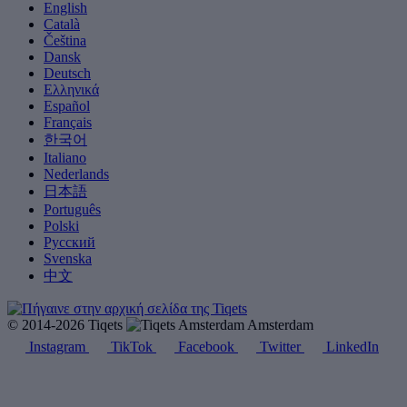
English
Català
Čeština
Dansk
Deutsch
Ελληνικά
Español
Français
한국어
Italiano
Nederlands
日本語
Português
Polski
Русский
Svenska
中文
© 2014-2026 Tiqets
Amsterdam
Instagram
TikTok
Facebook
Twitter
LinkedIn