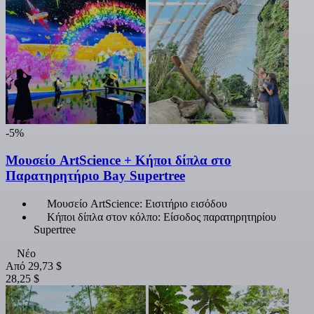
-5%
Μουσείο ArtScience + Κήποι δίπλα στο
Παρατηρητήριο Bay Supertree
Μουσείο ArtScience: Εισιτήριο εισόδου
Κήποι δίπλα στον κόλπο: Είσοδος παρατηρητηρίου
Supertree
Νέο
Από
29,73 $
28,25 $