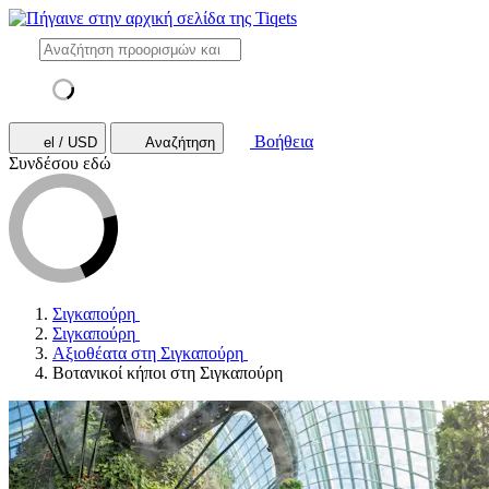
Βοήθεια
el / USD
Αναζήτηση
Συνδέσου εδώ
Σιγκαπούρη
Σιγκαπούρη
Αξιοθέατα στη Σιγκαπούρη
Βοτανικοί κήποι στη Σιγκαπούρη