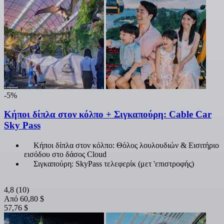
-5%
Κήποι δίπλα στον κόλπο + Σιγκαπούρη: Cable Car
Sky Pass
Κήποι δίπλα στον κόλπο: Θόλος λουλουδιών & Εισιτήριο
εισόδου στο δάσος Cloud
Σιγκαπούρη: SkyPass τελεφερίκ (μετ 'επιστροφής)
4,8
(10)
Από
60,80 $
57,76 $