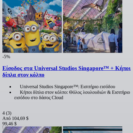
-5%
Είσοδος στα Universal Studios Singapore™ + Κήποι
δίπλα στον κόλπο
Universal Studios Singapore™: Εισιτήριο εισόδου
Κήποι δίπλα στον κόλπο: Θόλος λουλουδιών & Εισιτήριο
εισόδου στο δάσος Cloud
4
(3)
Από
104,69 $
99,46 $