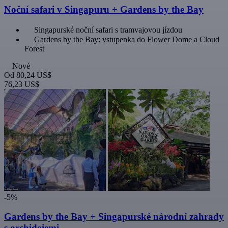
Noční safari v Singapuru + Gardens by the Bay
Singapurské noční safari s tramvajovou jízdou
Gardens by the Bay: vstupenka do Flower Dome a Cloud
Forest
Nové
Od
80,24 US$
76,23 US$
-5%
Gardens by the Bay + Singapurské národní zahrady
s orchidejemi