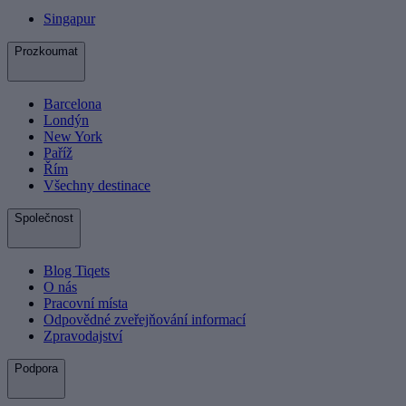
Singapur
Prozkoumat
Barcelona
Londýn
New York
Paříž
Řím
Všechny destinace
Společnost
Blog Tiqets
O nás
Pracovní místa
Odpovědné zveřejňování informací
Zpravodajství
Podpora