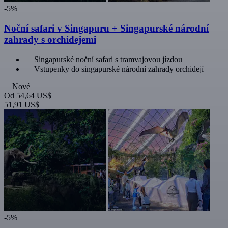
-5%
Noční safari v Singapuru + Singapurské národní
zahrady s orchidejemi
Singapurské noční safari s tramvajovou jízdou
Vstupenky do singapurské národní zahrady orchidejí
Nové
Od
54,64 US$
51,91 US$
-5%