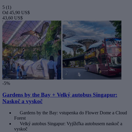
5
(1)
Od
45,90 US$
43,60 US$
-5%
Gardens by the Bay + Velký autobus Singapur:
Naskoč a vyskoč
Gardens by the Bay: vstupenka do Flower Dome a Cloud
Forest
Velký autobus Singapur: Vyjížďka autobusem naskoč a
vyskoč