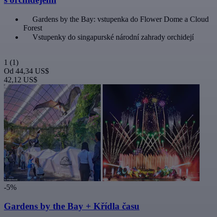
Gardens by the Bay: vstupenka do Flower Dome a Cloud
Forest
Vstupenky do singapurské národní zahrady orchidejí
1
(1)
Od
44,34 US$
42,12 US$
-5%
Gardens by the Bay + Křídla času