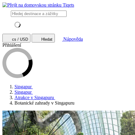
Nápověda
cs / USD
Hledat
Přihlášení
Singapur
Singapur
Atrakce v Singapuru
Botanické zahrady v Singapuru