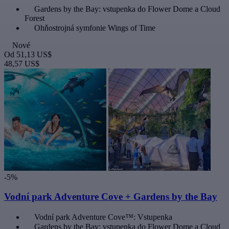
Gardens by the Bay: vstupenka do Flower Dome a Cloud
Forest
Ohňostrojná symfonie Wings of Time
Nové
Od
51,13 US$
48,57 US$
-5%
Vodní park Adventure Cove + Gardens by the Bay
Vodní park Adventure Cove™: Vstupenka
Gardens by the Bay: vstupenka do Flower Dome a Cloud