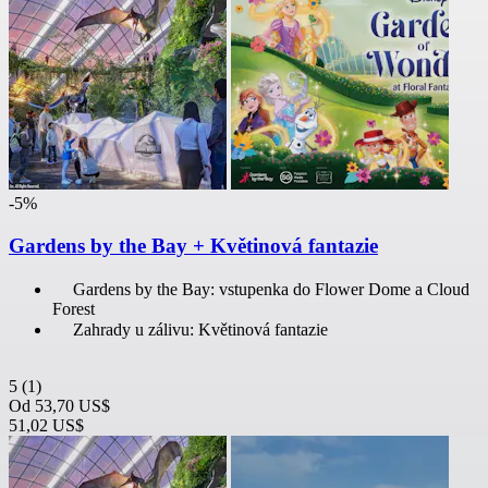
-5%
Gardens by the Bay + Květinová fantazie
Gardens by the Bay: vstupenka do Flower Dome a Cloud
Forest
Zahrady u zálivu: Květinová fantazie
5
(1)
Od
53,70 US$
51,02 US$