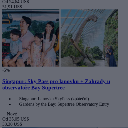
Od
54,64 US$
51,91 US$
-5%
Singapur: Sky Pass pro lanovku + Zahrady u
observatoře Bay Supertree
Singapur: Lanovka SkyPass (zpáteční)
Gardens by the Bay: Supertree Observatory Entry
Nové
Od
35,05 US$
33,30 US$