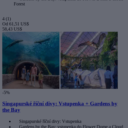
Forest
4
(1)
Od
61,51 US$
58,43 US$
-5%
Singapurské říční divy: Vstupenka + Gardens by
the Bay
Singapurské říční divy: Vstupenka
Gardens by the Bay: vstupenka do Flower Dome a Cloud