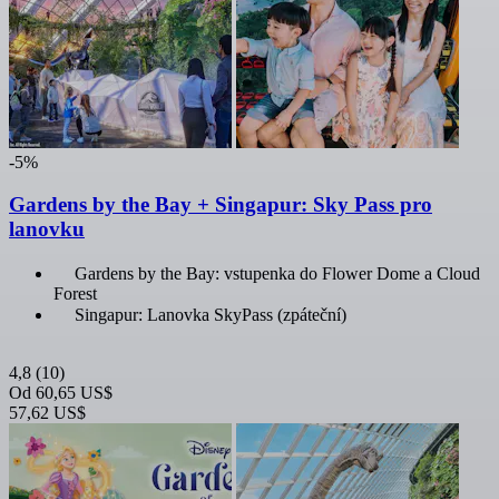
-5%
Gardens by the Bay + Singapur: Sky Pass pro
lanovku
Gardens by the Bay: vstupenka do Flower Dome a Cloud
Forest
Singapur: Lanovka SkyPass (zpáteční)
4,8
(10)
Od
60,65 US$
57,62 US$