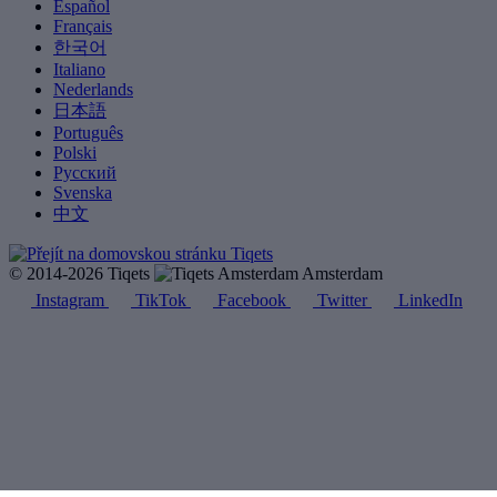
Español
Français
한국어
Italiano
Nederlands
日本語
Português
Polski
Русский
Svenska
中文
© 2014-2026 Tiqets
Amsterdam
Instagram
TikTok
Facebook
Twitter
LinkedIn