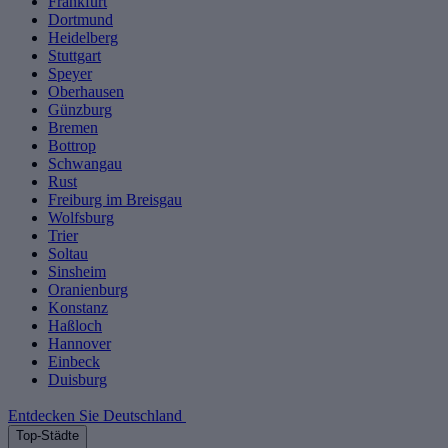
Frankfurt
Dortmund
Heidelberg
Stuttgart
Speyer
Oberhausen
Günzburg
Bremen
Bottrop
Schwangau
Rust
Freiburg im Breisgau
Wolfsburg
Trier
Soltau
Sinsheim
Oranienburg
Konstanz
Haßloch
Hannover
Einbeck
Duisburg
Entdecken Sie Deutschland
Top-Städte