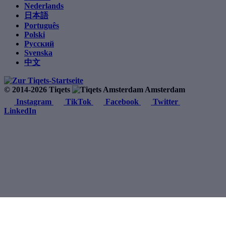
Nederlands
日本語
Português
Polski
Русский
Svenska
中文
© 2014-2026 Tiqets
Amsterdam
Instagram
TikTok
Facebook
Twitter
LinkedIn