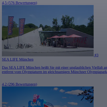
4,5
(576 Bewertungen)
#3
SEA LIFE München
Das SEA LIFE München heißt Sie mit einer unglaublichen Vielfalt an
entfernt vom Olympiaturm im gleichnamigen Münchner Olympiapark
4,2
(296 Bewertungen)