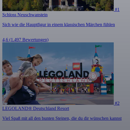
#1
Schloss Neuschwanstein
Sich wie die Hauptfigur in einem klassischen Märchen fühlen
4,6
(1.497 Bewertungen)
#2
LEGOLAND® Deutschland Resort
Viel Spaß mit all den bunten Steinen, die du dir wünschen kannst