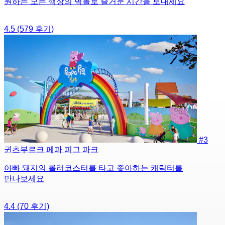
원하는 모든 색상의 벽돌로 즐거운 시간을 보내세요
4.5
(579 후기)
#3
귄츠부르크 페파 피그 파크
아빠 돼지의 롤러코스터를 타고 좋아하는 캐릭터를
만나보세요
4.4
(70 후기)