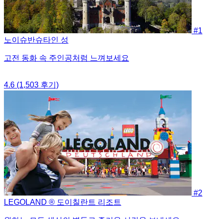
#1
노이슈반슈타인 성
고전 동화 속 주인공처럼 느껴보세요
4.6
(1,503 후기)
#2
LEGOLAND ® 도이칠란트 리조트