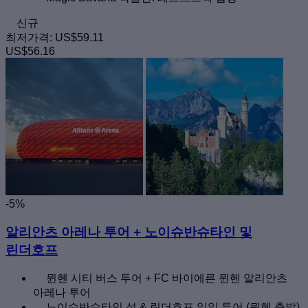
신규
최저가격:
US$59.11
US$56.16
-5%
알리안츠 아레나 투어 + 노이슈반슈타인 및
린더호프
뮌헨 시티 버스 투어 + FC 바이에른 뮌헨 알리안츠
아레나 투어
노이슈반슈타인 성 & 린더호프 일일 투어 (뮌헨 출발)