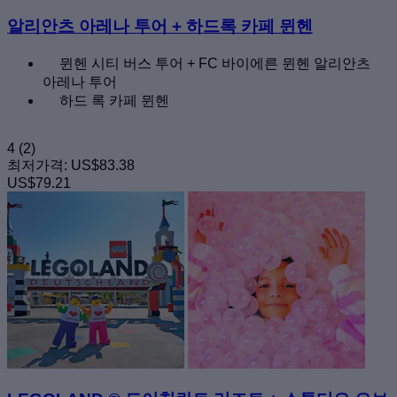
알리안츠 아레나 투어 + 하드록 카페 뮌헨
뮌헨 시티 버스 투어 + FC 바이에른 뮌헨 알리안츠
아레나 투어
하드 록 카페 뮌헨
4
(2)
최저가격:
US$83.38
US$79.21