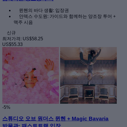
뮌헨의 바다 생활: 입장권
안덱스 수도원: 가이드와 함께하는 양조장 투어 +
맥주 시음
신규
최저가격:
US$58.25
US$55.33
-5%
스튜디오 오브 원더스 뮌헨 + Magic Bavaria
박물관: 패스트트랙 입장