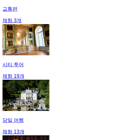
교통편
체험 3개
시티 투어
체험 19개
당일 여행
체험 13개