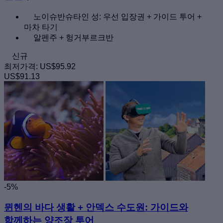
노이슈반슈타인 성: 우선 입장권 + 가이드 투어 +
마차 타기
알펜주 + 헝거부르크반
신규
최저가격:
US$95.92
US$91.13
-5%
뮌헨의 바다 생활 + 안덱스 수도원: 가이드와
함께하는 양조장 투어