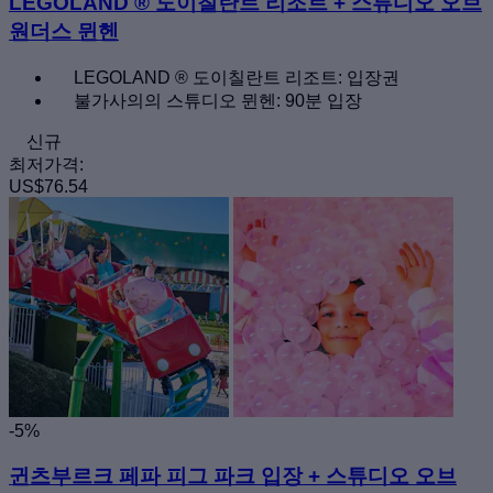
LEGOLAND ® 도이칠란트 리조트 + 스튜디오 오브
원더스 뮌헨
LEGOLAND ® 도이칠란트 리조트: 입장권
불가사의의 스튜디오 뮌헨: 90분 입장
신규
최저가격:
US$76.54
-5%
귄츠부르크 페파 피그 파크 입장 + 스튜디오 오브