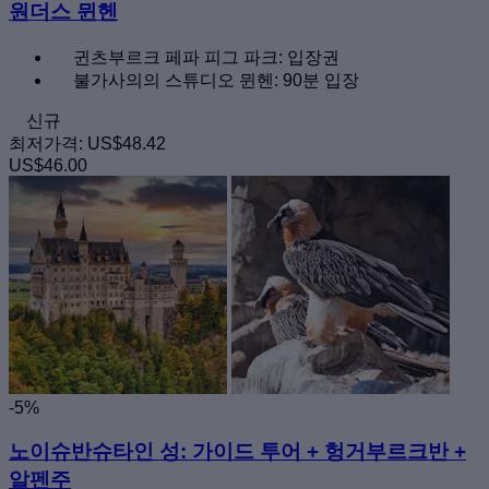
원더스 뮌헨
귄츠부르크 페파 피그 파크: 입장권
불가사의의 스튜디오 뮌헨: 90분 입장
신규
최저가격:
US$48.42
US$46.00
-5%
노이슈반슈타인 성: 가이드 투어 + 헝거부르크반 +
알펜주