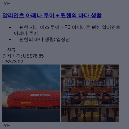
-5%
알리안츠 아레나 투어 + 뮌헨의 바다 생활
뮌헨 시티 버스 투어 + FC 바이에른 뮌헨 알리안츠
아레나 투어
뮌헨의 바다 생활: 입장권
신규
최저가격:
US$76.85
US$73.02
-5%