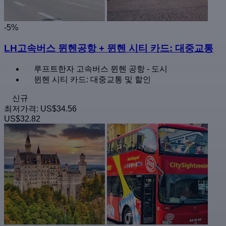
-5%
LH고속버스 뮌헨공항 + 뮌헨 시티 카드: 대중교통
루프트한자 고속버스 뮌헨 공항 - 도시
뮌헨 시티 카드: 대중교통 및 할인
신규
최저가격:
US$34.56
US$32.82