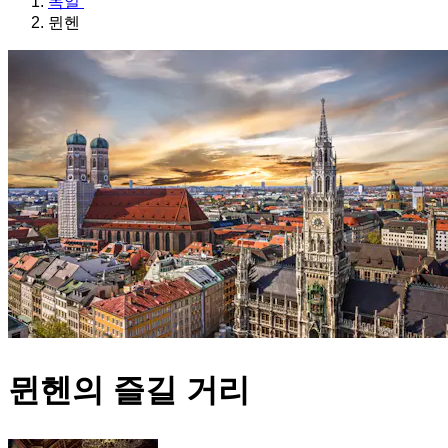
독일
뮌헨
뮌헨의 즐길 거리