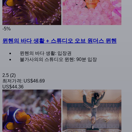
-5%
뮌헨의 바다 생활 + 스튜디오 오브 원더스 뮌헨
뮌헨의 바다 생활: 입장권
불가사의의 스튜디오 뮌헨: 90분 입장
2.5
(2)
최저가격:
US$46.69
US$44.36