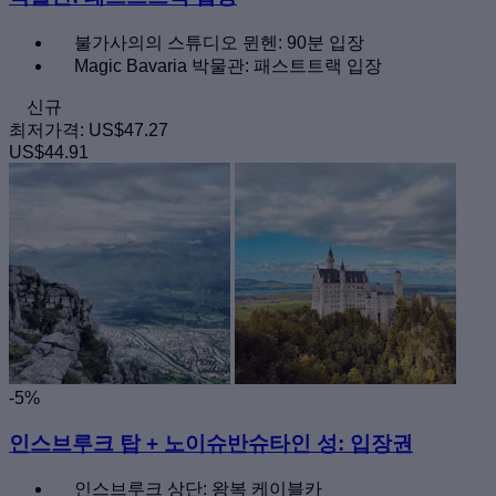
불가사의의 스튜디오 뮌헨: 90분 입장
Magic Bavaria 박물관: 패스트트랙 입장
신규
최저가격:
US$47.27
US$44.91
-5%
인스브루크 탑 + 노이슈반슈타인 성: 입장권
인스브루크 상단: 왕복 케이블카