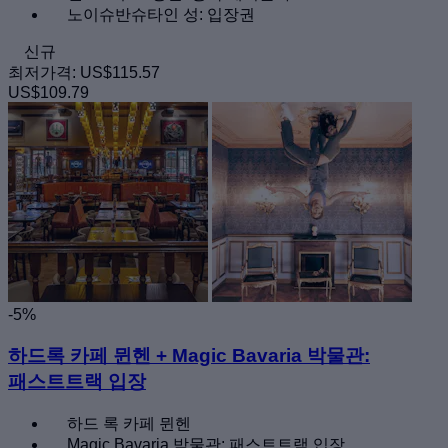
노이슈반슈타인 성: 입장권
신규
최저가격:
US$115.57
US$109.79
-5%
하드록 카페 뮌헨 + Magic Bavaria 박물관:
패스트트랙 입장
하드 록 카페 뮌헨
Magic Bavaria 박물관: 패스트트랙 입장