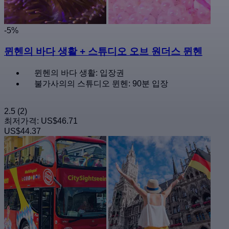
-5%
뮌헨의 바다 생활 + 스튜디오 오브 원더스 뮌헨
뮌헨의 바다 생활: 입장권
불가사의의 스튜디오 뮌헨: 90분 입장
2.5
(2)
최저가격:
US$46.71
US$44.37