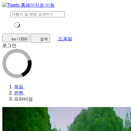
도움말
ko / USD
검색
로그인
독일
뮌헨
프라터섬