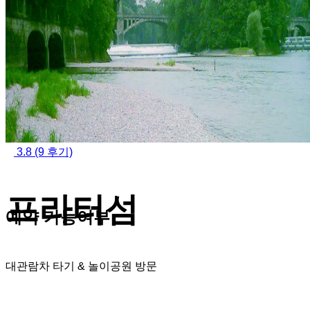
3.8
(9 후기)
프라터섬
예약 가능여부
대관람차 타기 & 놀이공원 방문