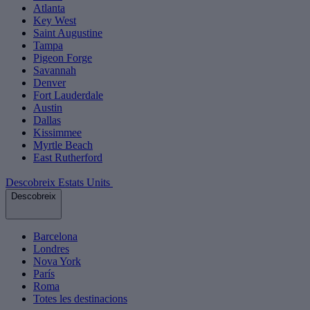
Atlanta
Key West
Saint Augustine
Tampa
Pigeon Forge
Savannah
Denver
Fort Lauderdale
Austin
Dallas
Kissimmee
Myrtle Beach
East Rutherford
Descobreix Estats Units
Descobreix
Barcelona
Londres
Nova York
París
Roma
Totes les destinacions