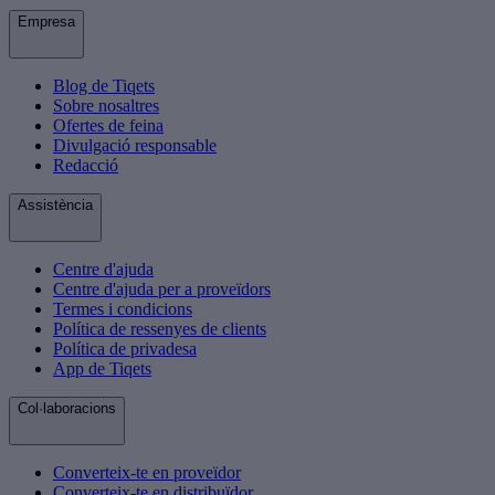
Empresa
Blog de Tiqets
Sobre nosaltres
Ofertes de feina
Divulgació responsable
Redacció
Assistència
Centre d'ajuda
Centre d'ajuda per a proveïdors
Termes i condicions
Política de ressenyes de clients
Política de privadesa
App de Tiqets
Col·laboracions
Converteix-te en proveïdor
Converteix-te en distribuïdor