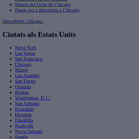
Museu del Gelat de Chicago
Passis per a atraccions a Chicago
Descobreix Chicago
Ciutats als Estats Units
Nova York
Las Vegas
San Francisco
Chicago
Miami
Los Angeles
San Diego
Orlando
Boston
Washington, D.C.
San Antonio
Honolulu
Houston
Filadèlfia
Nashville
Nova Orleans
Seattle