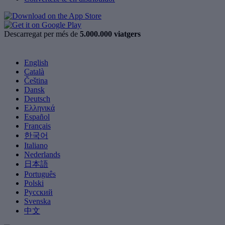
Descarregat per més de
5.000.000 viatgers
English
Català
Čeština
Dansk
Deutsch
Ελληνικά
Español
Français
한국어
Italiano
Nederlands
日本語
Português
Polski
Русский
Svenska
中文