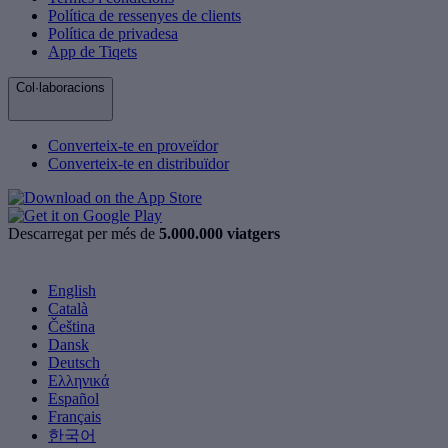
Política de ressenyes de clients
Política de privadesa
App de Tiqets
Col·laboracions
Converteix-te en proveïdor
Converteix-te en distribuïdor
Descarregat per més de
5.000.000 viatgers
English
Català
Čeština
Dansk
Deutsch
Ελληνικά
Español
Français
한국어