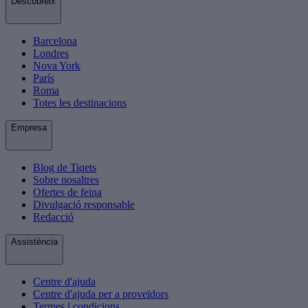
Descobreix
Barcelona
Londres
Nova York
París
Roma
Totes les destinacions
Empresa
Blog de Tiqets
Sobre nosaltres
Ofertes de feina
Divulgació responsable
Redacció
Assistència
Centre d'ajuda
Centre d'ajuda per a proveïdors
Termes i condicions