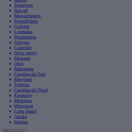
Tennessee
Hawaii
Massachusetts
Pennsilvània
Geòrgia
Louisiana
Washington
Arizona
Colorado
Nova Jersey
Missouri
Ohio
Minnesota
Carolina del Sud
Maryland
Virginia
Carolina del Nord
Kentucky
Michigan
Wisconsin
Long Island
Alaska
Indiana