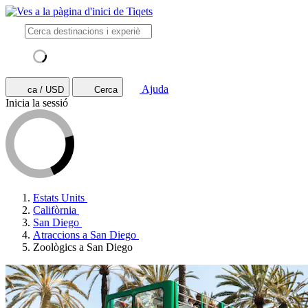
Ajuda
ca / USD
Cerca
Inicia la sessió
Estats Units
Califòrnia
San Diego
Atraccions a San Diego
Zoològics a San Diego