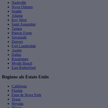
Nashville
Nova Orleans
Seattle
Atlanta
Key West
Saint Augustine
Tampa
Pigeon Forge
Savannah
Denver
Fort Lauderdale
Austin
Dallas
Kissimmee
Myrtle Beach
East Rutherford
Regions als Estats Units
Califòrnia
Florida
Estat de Nova York
Texas
Nevada
Illinois