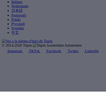
Italiano
Nederlands
日本語
Português
Polski
Русский
Svenska
中文
© 2014-2026 Tiqets
Amsterdam
Instagram
TikTok
Facebook
Twitter
LinkedIn