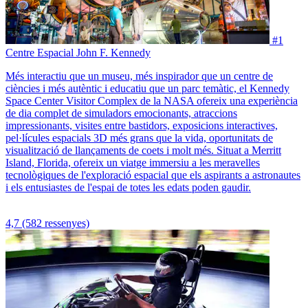
#1
Centre Espacial John F. Kennedy
Més interactiu que un museu, més inspirador que un centre de
ciències i més autèntic i educatiu que un parc temàtic, el Kennedy
Space Center Visitor Complex de la NASA ofereix una experiència
de dia complet de simuladors emocionants, atraccions
impressionants, visites entre bastidors, exposicions interactives,
pel·lícules espacials 3D més grans que la vida, oportunitats de
visualització de llançaments de coets i molt més. Situat a Merritt
Island, Florida, ofereix un viatge immersiu a les meravelles
tecnològiques de l'exploració espacial que els aspirants a astronautes
i els entusiastes de l'espai de totes les edats poden gaudir.
4,7
(582 ressenyes)