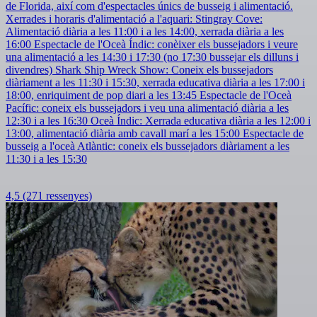
de Florida, així com d'espectacles únics de busseig i alimentació.
Xerrades i horaris d'alimentació a l'aquari: Stingray Cove:
Alimentació diària a les 11:00 i a les 14:00, xerrada diària a les
16:00 Espectacle de l'Oceà Índic: conèixer els bussejadors i veure
una alimentació a les 14:30 i 17:30 (no 17:30 bussejar els dilluns i
divendres) Shark Ship Wreck Show: Coneix els bussejadors
diàriament a les 11:30 i 15:30, xerrada educativa diària a les 17:00 i
18:00, enriquiment de pop diari a les 13:45 Espectacle de l'Oceà
Pacífic: coneix els bussejadors i veu una alimentació diària a les
12:30 i a les 16:30 Oceà Índic: Xerrada educativa diària a les 12:00 i
13:00, alimentació diària amb cavall marí a les 15:00 Espectacle de
busseig a l'oceà Atlàntic: coneix els bussejadors diàriament a les
11:30 i a les 15:30
4,5
(271 ressenyes)