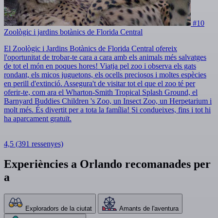
#10
Zoològic i jardins botànics de Florida Central
El Zoològic i Jardins Botànics de Florida Central ofereix
l'oportunitat de trobar-te cara a cara amb els animals més salvatges
de tot el món en poques hores! Viatja pel zoo i observa els gats
rondant, els micos juguetons, els ocells preciosos i moltes espècies
en perill d'extinció. Assegura't de visitar tot el que el zoo té per
oferir-te, com ara el Wharton-Smith Tropical Splash Ground, el
Barnyard Buddies Children 's Zoo, un Insect Zoo, un Herpetarium i
molt més. És divertit per a tota la família! Si condueixes, fins i tot hi
ha aparcament gratuït.
4,5
(391 ressenyes)
Experiències a Orlando recomanades per
a
Exploradors de la ciutat
Amants de l'aventura