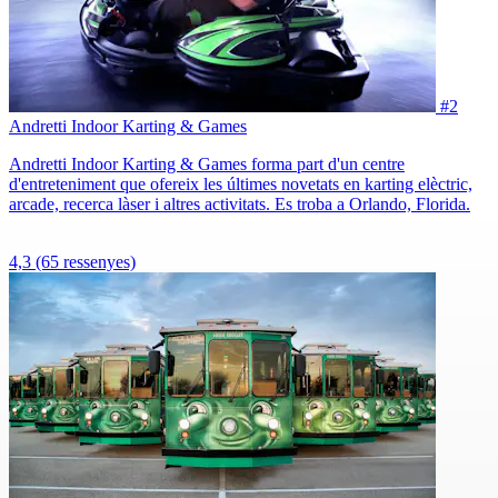
#2
Andretti Indoor Karting & Games
Andretti Indoor Karting & Games forma part d'un centre
d'entreteniment que ofereix les últimes novetats en karting elèctric,
arcade, recerca làser i altres activitats. Es troba a Orlando, Florida.
4,3
(65 ressenyes)