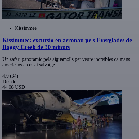
Kissimmee
Kissimmee: excursió en aeronau pels Everglades de
Boggy Creek de 30 minuts
Un safari panoràmic pels aiguamolls per veure increïbles caimans
americans en estat salvatge
4,9
(34)
Des de
44,08 USD