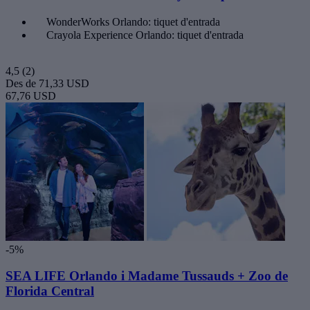
WonderWorks Orlando: tiquet d'entrada
Crayola Experience Orlando: tiquet d'entrada
4,5
(2)
Des de
71,33 USD
67,76 USD
-5%
SEA LIFE Orlando i Madame Tussauds + Zoo de
Florida Central