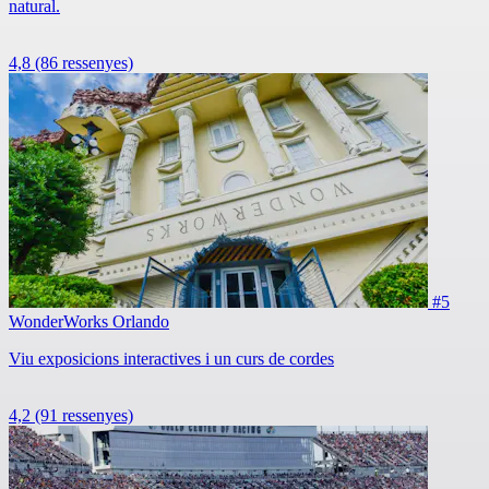
natural.
4,8
(86 ressenyes)
#5
WonderWorks Orlando
Viu exposicions interactives i un curs de cordes
4,2
(91 ressenyes)