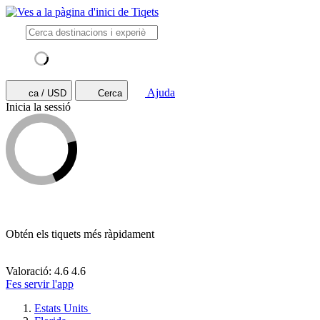
Ajuda
ca / USD
Cerca
Inicia la sessió
Obtén els tiquets més ràpidament
Valoració: 4.6
4.6
Fes servir l'app
Estats Units