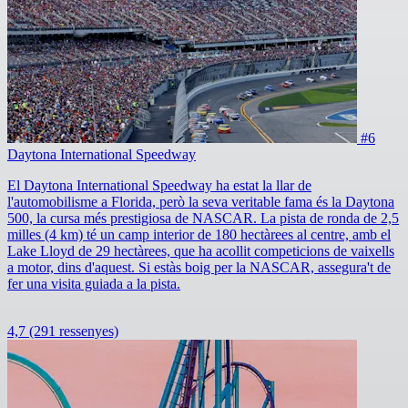
#6
Daytona International Speedway
El Daytona International Speedway ha estat la llar de
l'automobilisme a Florida, però la seva veritable fama és la Daytona
500, la cursa més prestigiosa de NASCAR. La pista de ronda de 2,5
milles (4 km) té un camp interior de 180 hectàrees al centre, amb el
Lake Lloyd de 29 hectàrees, que ha acollit competicions de vaixells
a motor, dins d'aquest. Si estàs boig per la NASCAR, assegura't de
fer una visita guiada a la pista.
4,7
(291 ressenyes)