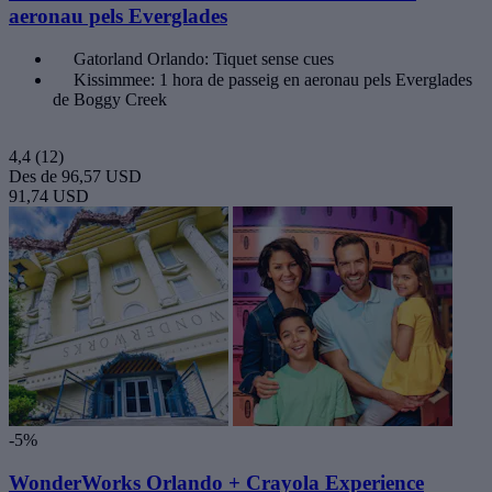
aeronau pels Everglades
Gatorland Orlando: Tiquet sense cues
Kissimmee: 1 hora de passeig en aeronau pels Everglades
de Boggy Creek
4,4
(12)
Des de
96,57 USD
91,74 USD
-5%
WonderWorks Orlando + Crayola Experience