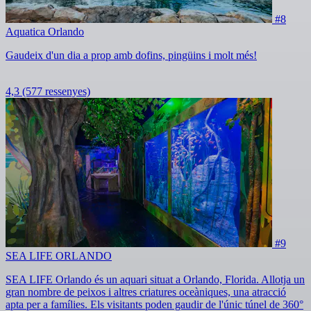
#8
Aquatica Orlando
Gaudeix d'un dia a prop amb dofins, pingüins i molt més!
4,3
(577 ressenyes)
#9
SEA LIFE ORLANDO
SEA LIFE Orlando és un aquari situat a Orlando, Florida. Allotja un
gran nombre de peixos i altres criatures oceàniques, una atracció
apta per a famílies. Els visitants poden gaudir de l'únic túnel de 360°