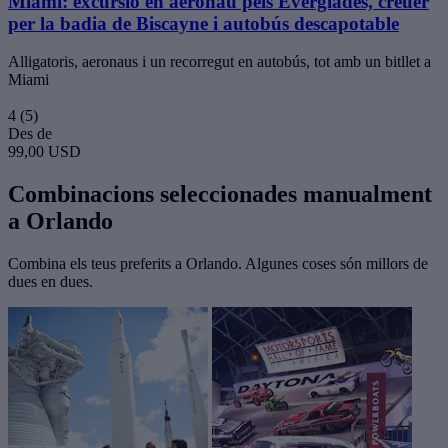
Miami: excursió en aeronau pels Everglades, creuer
per la badia de Biscayne i autobús descapotable
Alligatoris, aeronaus i un recorregut en autobús, tot amb un bitllet a
Miami
4
(5)
Des de
99,00 USD
Combinacions seleccionades manualment
a Orlando
Combina els teus preferits a Orlando. Algunes coses són millors de
dues en dues.