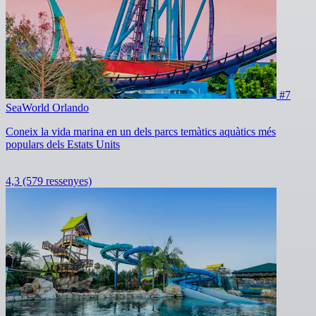
#7
SeaWorld Orlando
Coneix la vida marina en un dels parcs temàtics aquàtics més
populars dels Estats Units
4,3
(579 ressenyes)