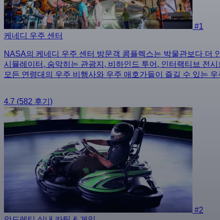
#1
케네디 우주 센터
NASA의 케네디 우주 센터 방문객 콤플렉스는 박물관보다 더 
시뮬레이터, 숨막히는 관광지, 비하인드 투어, 인터랙티브 전시회
모든 연령대의 우주 비행사와 우주 애호가들이 즐길 수 있는 
4.7
(582 후기)
#2
안드레티 실내 카팅 & 게임