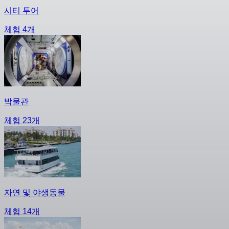
시티 투어
체험 4개
박물관
체험 23개
자연 및 야생동물
체험 14개