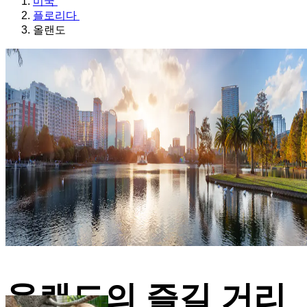
미국
플로리다
올랜도
올랜도의 즐길 거리