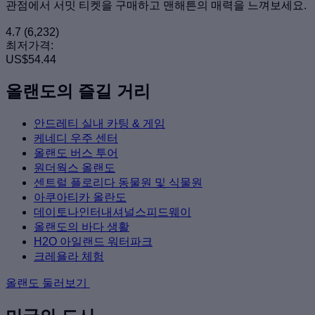
관점에서 서밋 티켓을 구매하고 맨해튼의 매력을 느껴보세요.
4.7
(6,232)
최저가격:
US$54.44
올랜도의 즐길 거리
안드레티 실내 카팅 & 게임
케네디 우주 센터
올랜도 버스 투어
원더웍스 올랜도
센트럴 플로리다 동물원 및 식물원
아쿠아티카 올란도
데이토나인터내셔널스피드웨이
올랜도의 바다 생활
H2O 아일랜드 워터파크
크레욜라 체험
올랜도 둘러보기