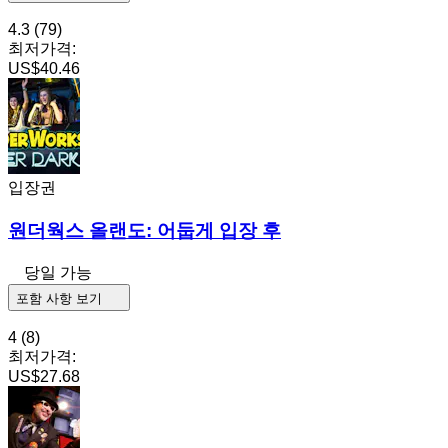
4.3
(79)
최저가격:
US$40.46
입장권
원더웍스 올랜도: 어둡게 입장 후
당일 가능
포함 사항 보기
4
(8)
최저가격:
US$27.68