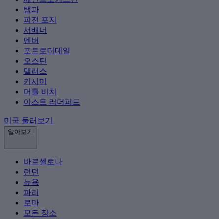
탬파
피전 포지
서배너
덴버
포트로더데일
오스틴
댈러스
키시미
머틀 비치
이스트 러더퍼드
미국 둘러보기
알아보기
바르셀로나
런던
뉴욕
파리
로마
모든 장소