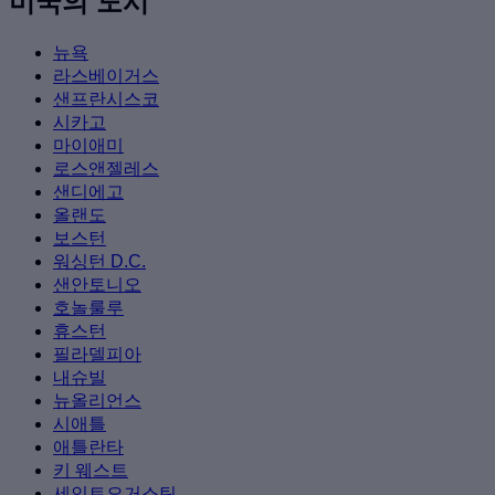
미국의 도시
뉴욕
라스베이거스
샌프란시스코
시카고
마이애미
로스앤젤레스
샌디에고
올랜도
보스턴
워싱턴 D.C.
샌안토니오
호놀룰루
휴스턴
필라델피아
내슈빌
뉴올리언스
시애틀
애틀란타
키 웨스트
세인트오거스틴