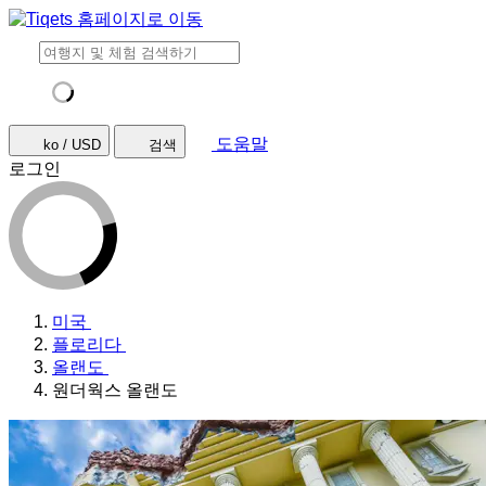
도움말
ko / USD
검색
로그인
미국
플로리다
올랜도
원더웍스 올랜도