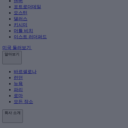
덴버
포트로더데일
오스틴
댈러스
키시미
머틀 비치
이스트 러더퍼드
미국 둘러보기
알아보기
바르셀로나
런던
뉴욕
파리
로마
모든 장소
회사 소개