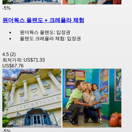
-5%
원더웍스 올랜도 + 크레욜라 체험
원더웍스 올랜도: 입장권
올랜도 크레욜라 체험: 입장권
4.5
(2)
최저가격:
US$71.33
US$67.76
-5%