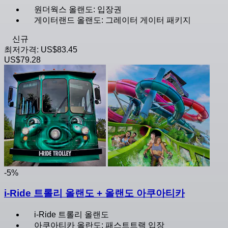
원더웍스 올랜도: 입장권
게이터랜드 올랜도: 그레이터 게이터 패키지
신규
최저가격:
US$83.45
US$79.28
-5%
i-Ride 트롤리 올랜도 + 올랜도 아쿠아티카
i-Ride 트롤리 올랜도
아쿠아티카 올란도: 패스트트랙 입장