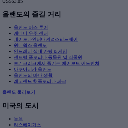
US$63.85
올랜도의 즐길 거리
올랜도 버스 투어
케네디 우주 센터
데이토나인터내셔널스피드웨이
원더웍스 올랜도
안드레티 실내 카팅 & 게임
센트럴 플로리다 동물원 및 식물원
보기크리크에서 즐기는 에어보트 어드벤처
아쿠아티카 올란도
올랜도의 바다 생활
레고랜드 ® 플로리다 파크
올랜도 둘러보기
미국의 도시
뉴욕
라스베이거스