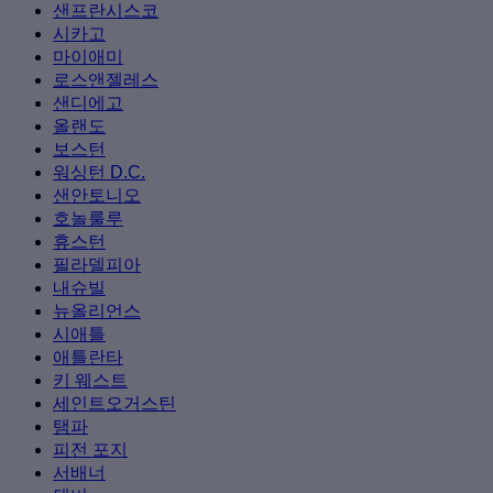
샌프란시스코
시카고
마이애미
로스앤젤레스
샌디에고
올랜도
보스턴
워싱턴 D.C.
샌안토니오
호놀룰루
휴스턴
필라델피아
내슈빌
뉴올리언스
시애틀
애틀란타
키 웨스트
세인트오거스틴
탬파
피전 포지
서배너