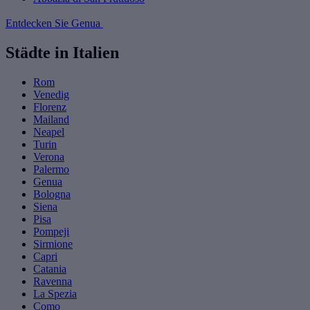
Entdecken Sie Genua
Städte in Italien
Rom
Venedig
Florenz
Mailand
Neapel
Turin
Verona
Palermo
Genua
Bologna
Siena
Pisa
Pompeji
Sirmione
Capri
Catania
Ravenna
La Spezia
Como