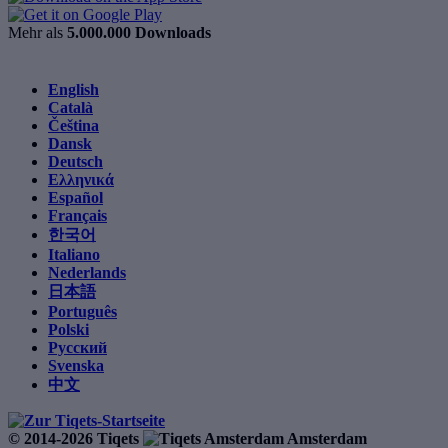
Mehr als
5.000.000 Downloads
English
Català
Čeština
Dansk
Deutsch
Ελληνικά
Español
Français
한국어
Italiano
Nederlands
日本語
Português
Polski
Русский
Svenska
中文
© 2014-2026 Tiqets
Amsterdam