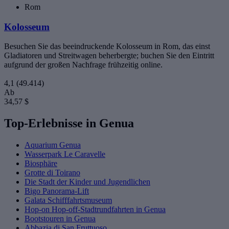
Rom
Kolosseum
Besuchen Sie das beeindruckende Kolosseum in Rom, das einst
Gladiatoren und Streitwagen beherbergte; buchen Sie den Eintritt
aufgrund der großen Nachfrage frühzeitig online.
4,1
(49.414)
Ab
34,57 $
Top-Erlebnisse in Genua
Aquarium Genua
Wasserpark Le Caravelle
Biosphäre
Grotte di Toirano
Die Stadt der Kinder und Jugendlichen
Bigo Panorama-Lift
Galata Schifffahrtsmuseum
Hop-on Hop-off-Stadtrundfahrten in Genua
Bootstouren in Genua
Abbazia di San Fruttuoso