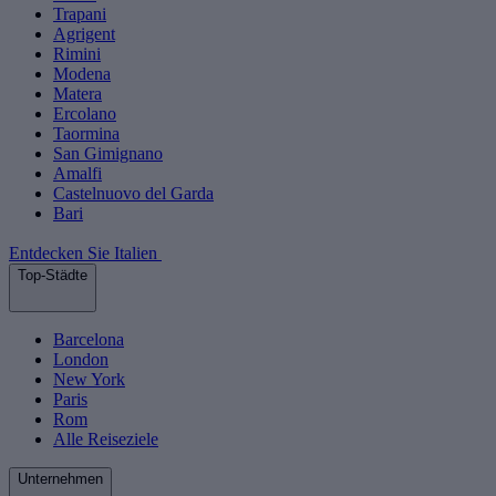
Trapani
Agrigent
Rimini
Modena
Matera
Ercolano
Taormina
San Gimignano
Amalfi
Castelnuovo del Garda
Bari
Entdecken Sie Italien
Top-Städte
Barcelona
London
New York
Paris
Rom
Alle Reiseziele
Unternehmen