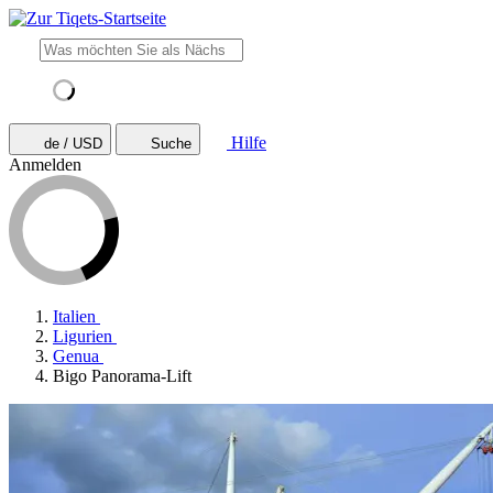
Hilfe
de / USD
Suche
Anmelden
Italien
Ligurien
Genua
Bigo Panorama-Lift