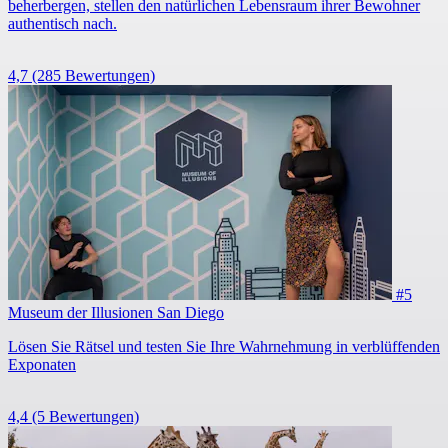
beherbergen, stellen den natürlichen Lebensraum ihrer Bewohner
authentisch nach.
4,7
(285 Bewertungen)
#5
Museum der Illusionen San Diego
Lösen Sie Rätsel und testen Sie Ihre Wahrnehmung in verblüffenden
Exponaten
4,4
(5 Bewertungen)