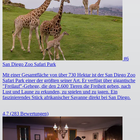
#6
San Diego Zoo Safari Park
Mit einer Gesamtfläche von über 730 Hektar ist der San Diego Zoo
Safari Park einer der größten seiner Art. Er verfügt über gigantische
"Freilauf"-Gehege, die den 2.600 Tieren die Freiheit geben, nach
Lust und Laune zu erkunden, zu spielen und zu jagen. Ein
faszinierendes Stück afrikanischer Savanne direkt bei San Diego.
4,7
(283 Bewertungen)