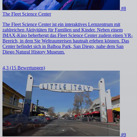
#8
The Fleet Science Center
The Fleet Science Center ist ein interaktives Lernzentrum mit
zahlreichen Aktivitäten für Familien und Kinder. Neben einem
IMAX-Kino beherbergt das Fleet Science Center zudem einen VR-
Bereich, in dem Sie Weltraumreisen hautnah erleben können. Das
Center befindet sich in Balboa Park, San Diego, nahe dem San
Diego Natural History Museum.
4,3
(15 Bewertungen)
#9