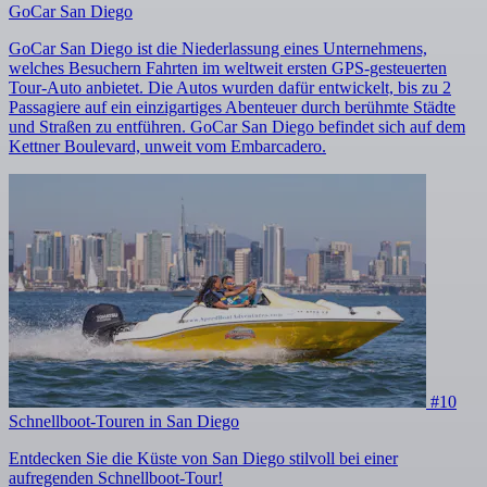
GoCar San Diego
GoCar San Diego ist die Niederlassung eines Unternehmens,
welches Besuchern Fahrten im weltweit ersten GPS-gesteuerten
Tour-Auto anbietet. Die Autos wurden dafür entwickelt, bis zu 2
Passagiere auf ein einzigartiges Abenteuer durch berühmte Städte
und Straßen zu entführen. GoCar San Diego befindet sich auf dem
Kettner Boulevard, unweit vom Embarcadero.
#10
Schnellboot-Touren in San Diego
Entdecken Sie die Küste von San Diego stilvoll bei einer
aufregenden Schnellboot-Tour!