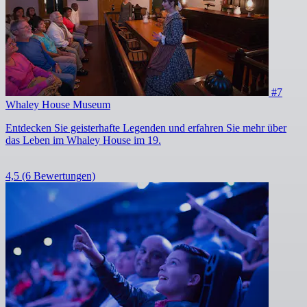
#7
Whaley House Museum
Entdecken Sie geisterhafte Legenden und erfahren Sie mehr über
das Leben im Whaley House im 19.
4,5
(6 Bewertungen)