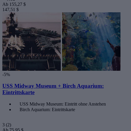
Ab
155,27 $
147,51 $
-5%
USS Midway Museum + Birch Aquarium:
Eintrittskarte
USS Midway Museum: Eintritt ohne Anstehen
Birch Aquarium: Eintrittskarte
3
(2)
Ab
75,95 $