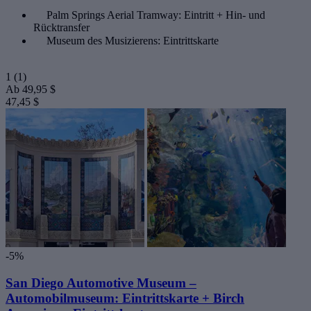
Palm Springs Aerial Tramway: Eintritt + Hin- und
Rücktransfer
Museum des Musizierens: Eintrittskarte
1
(1)
Ab
49,95 $
47,45 $
-5%
San Diego Automotive Museum –
Automobilmuseum: Eintrittskarte + Birch