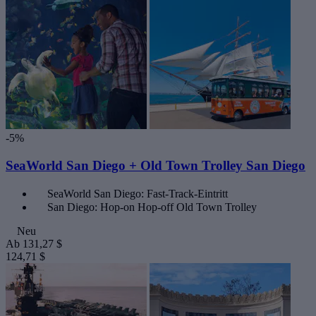
-5%
SeaWorld San Diego + Old Town Trolley San Diego
SeaWorld San Diego: Fast-Track-Eintritt
San Diego: Hop-on Hop-off Old Town Trolley
Neu
Ab
131,27 $
124,71 $