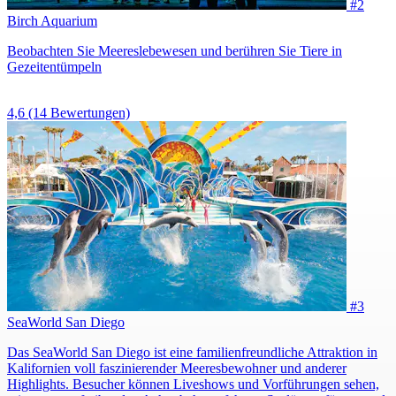
#2
Birch Aquarium
Beobachten Sie Meereslebewesen und berühren Sie Tiere in
Gezeitentümpeln
4,6
(14 Bewertungen)
#3
SeaWorld San Diego
Das SeaWorld San Diego ist eine familienfreundliche Attraktion in
Kalifornien voll faszinierender Meeresbewohner und anderer
Highlights. Besucher können Liveshows und Vorführungen sehen,