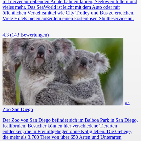
mit nervenaufreibenden Achterbahnen fahren, Seelöwen füttern und
vieles mehr. Das SeaWorld ist leicht mit dem Auto oder mit
öffentlichen Verkehrsmittel wie City Trolley und Bus zu erreichen.
Viele Hotels bieten außerdem einen kostenlosen Shuttleservice an.
4,3
(143 Bewertungen)
#4
Zoo San Diego
Der Zoo von San Diego befindet sich im Balboa Park in San Diego,
Kalifornien. Besucher können hier verschiedene Tierarten
entdecken, die in Freiluftgehegen ohne Käfig leben. Die Gehege,
die mehr als 3.700 Tiere von über 650 Arten und Unterarten