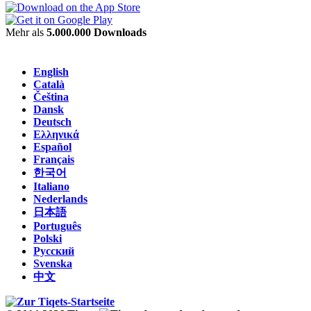
Mehr als
5.000.000 Downloads
English
Català
Čeština
Dansk
Deutsch
Ελληνικά
Español
Français
한국어
Italiano
Nederlands
日本語
Português
Polski
Русский
Svenska
中文