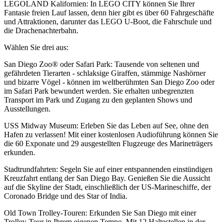
LEGOLAND Kalifornien: In LEGO CITY können Sie Ihrer
Fantasie freien Lauf lassen, denn hier gibt es über 60 Fahrgeschäfte
und Attraktionen, darunter das LEGO U-Boot, die Fahrschule und
die Drachenachterbahn.
Wählen Sie drei aus:
San Diego Zoo® oder Safari Park: Tausende von seltenen und
gefährdeten Tierarten - schlaksige Giraffen, stämmige Nashörner
und bizarre Vögel - können im weltberühmten San Diego Zoo oder
im Safari Park bewundert werden. Sie erhalten unbegrenzten
Transport im Park und Zugang zu den geplanten Shows und
Ausstellungen.
USS Midway Museum: Erleben Sie das Leben auf See, ohne den
Hafen zu verlassen! Mit einer kostenlosen Audioführung können Sie
die 60 Exponate und 29 ausgestellten Flugzeuge des Marineträgers
erkunden.
Stadtrundfahrten: Segeln Sie auf einer entspannenden einstündigen
Kreuzfahrt entlang der San Diego Bay. Genießen Sie die Aussicht
auf die Skyline der Stadt, einschließlich der US-Marineschiffe, der
Coronado Bridge und des Star of India.
Old Town Trolley-Touren: Erkunden Sie San Diego mit einer
Trolley-Tour in Ihrem eigenen Tempo. Mit 12 Haltestellen in der