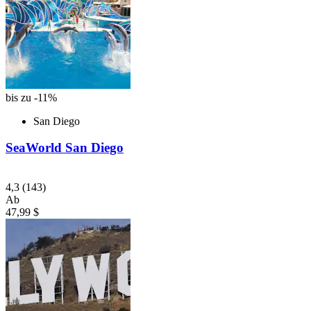
bis zu -11%
San Diego
SeaWorld San Diego
4,3
(143)
Ab
47,99 $