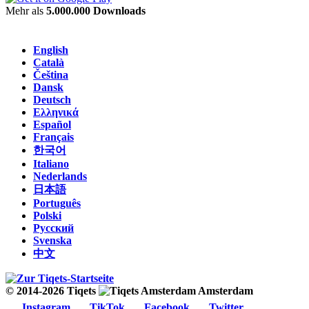
Mehr als
5.000.000 Downloads
English
Català
Čeština
Dansk
Deutsch
Ελληνικά
Español
Français
한국어
Italiano
Nederlands
日本語
Português
Polski
Русский
Svenska
中文
© 2014-2026 Tiqets
Amsterdam
Instagram
TikTok
Facebook
Twitter