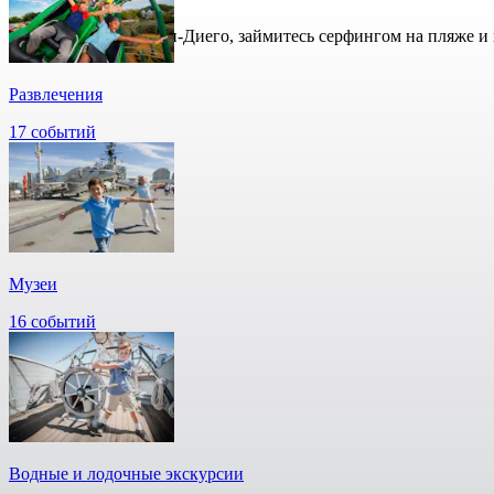
Посетите зоопарк Сан-Диего, займитесь серфингом на пляже и
Развлечения
17 событий
Музеи
16 событий
Водные и лодочные экскурсии