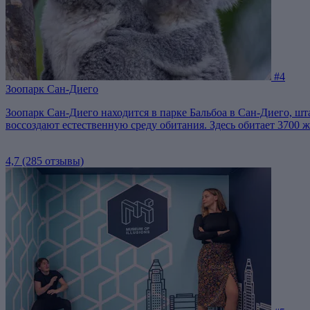
#4
Зоопарк Сан-Диего
Зоопарк Сан-Диего находится в парке Бальбоа в Сан-Диего, ш
воссоздают естественную среду обитания. Здесь обитает 3700 
4,7
(285 отзывы)