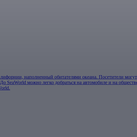
Калифорнии, наполненный обитателями океана. Посетители могут
 До SeaWorld можно легко добраться на автомобиле и на обществ
orld.