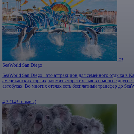
#3
SeaWorld San Diego
SeaWorld San Diego - это аттракцион для семейного отдыха в 
американских горках, кормить морских львов и многое другое.
автобусах. Во многих отелях есть бесплатный трансфер до SeaW
4,3
(143 отзывы)