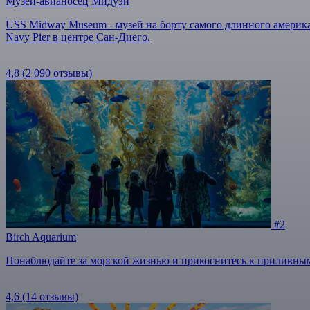
Музей-авианосец Мидуэй
USS Midway Museum - музей на борту самого длинного америка
Navy Pier в центре Сан-Диего.
4,8
(2 090 отзывы)
#2
Birch Aquarium
Понаблюдайте за морской жизнью и прикоснитесь к приливны
4,6
(14 отзывы)