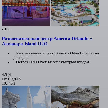
-10%
Развлекательный центр America Orlando +
Аквапарк Island H2O
Развлекательный центр America Orlando: билет на
один день
Остров H2O Live!: Билет с быстрым входом
4,5
(4)
От
113,84 $
102,46 $