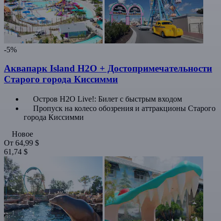
-5%
Аквапарк Island H2O + Достопримечательности
Старого города Киссимми
Остров H2O Live!: Билет с быстрым входом
Пропуск на колесо обозрения и аттракционы Старого
города Киссимми
Новое
От
64,99 $
61,74 $