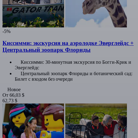
-5%
Киссимми: экскурсия на аэролодке Эверглейдс +
Центральный зоопарк Флориды
Киссимми: 30-минутная экскурсия по Богги-Крик и
Эверглейдс
Центральный зоопарк Флориды и ботанический сад:
Билет с входом без очереди
Новое
От
66,03 $
62,73 $