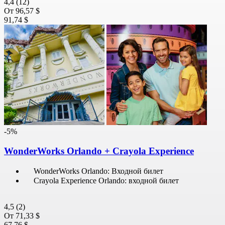
4,4
(12)
От
96,57 $
91,74 $
-5%
WonderWorks Orlando + Crayola Experience
WonderWorks Orlando: Входной билет
Crayola Experience Orlando: входной билет
4,5
(2)
От
71,33 $
67,76 $