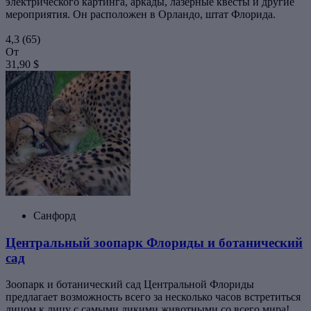
электрического картинга, аркады, лазерные квесты и другие
мероприятия. Он расположен в Орландо, штат Флорида.
4,3
(65)
От
31,90 $
Санфорд
Центральный зоопарк Флориды и ботанический
сад
Зоопарк и ботанический сад Центральной Флориды
предлагает возможность всего за несколько часов встретиться
лицом к лицу с самыми дикими животными со всего мира!