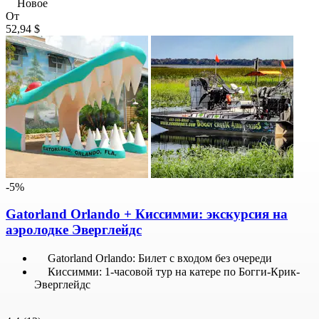
Новое
От
52,94 $
-5%
Gatorland Orlando + Киссимми: экскурсия на
аэролодке Эверглейдс
Gatorland Orlando: Билет с входом без очереди
Киссимми: 1-часовой тур на катере по Богги-Крик-
Эверглейдс