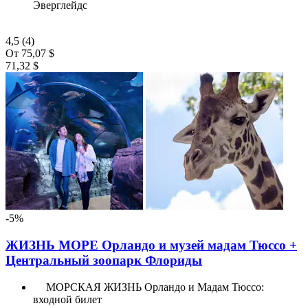
Эверглейдс
4,5
(4)
От
75,07 $
71,32 $
-5%
ЖИЗНЬ МОРЕ Орландо и музей мадам Тюссо +
Центральный зоопарк Флориды
МОРСКАЯ ЖИЗНЬ Орландо и Мадам Тюссо:
входной билет