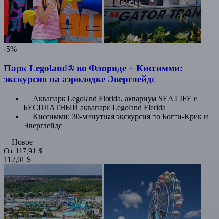
-5%
Парк Legoland® во Флориде + Киссимми:
экскурсия на аэролодке Эверглейдс
Аквапарк Legoland Florida, аквариум SEA LIFE и
БЕСПЛАТНЫЙ аквапарк Legoland Florida
Киссимми: 30-минутная экскурсия по Богги-Крик и
Эверглейдс
Новое
От
117,91 $
112,01 $