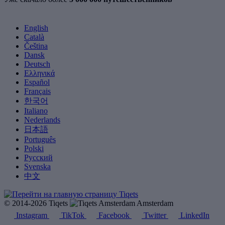
English
Català
Čeština
Dansk
Deutsch
Ελληνικά
Español
Français
한국어
Italiano
Nederlands
日本語
Português
Polski
Русский
Svenska
中文
© 2014-2026 Tiqets
Amsterdam
Instagram
TikTok
Facebook
Twitter
LinkedIn