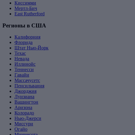
Киссимми
Мертл-Бич
East Rutherford
Регионы в США
Калифорния
Флорида
Штат Нью-Йорк
Техас
Невада
Иллинойс
Теннесси
Гавайи
Массачусетс
Пенсильвания
Джорджия
Луизиана
Вашингтон
Аризона
Колорадо
Нью-Джерси
Миссури
Огайо
Миннесота