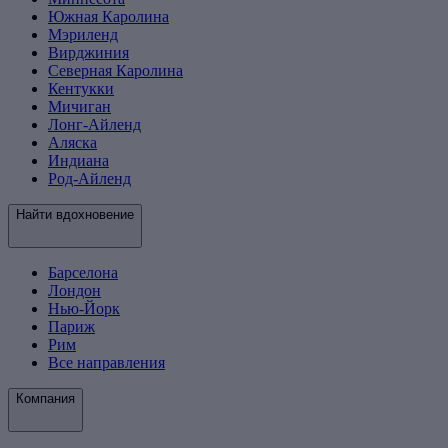
Южная Каролина
Мэриленд
Вирджиния
Северная Каролина
Кентукки
Мичиган
Лонг-Айленд
Аляска
Индиана
Род-Айленд
Найти вдохновение
Барселона
Лондон
Нью-Йорк
Париж
Рим
Все направления
Компания