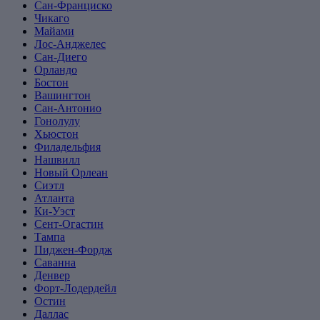
Сан-Франциско
Чикаго
Майами
Лос-Анджелес
Сан-Диего
Орландо
Бостон
Вашингтон
Сан-Антонио
Гонолулу
Хьюстон
Филадельфия
Нашвилл
Новый Орлеан
Сиэтл
Атланта
Ки-Уэст
Сент-Огастин
Тампа
Пиджен-Фордж
Саванна
Денвер
Форт-Лодердейл
Остин
Даллас