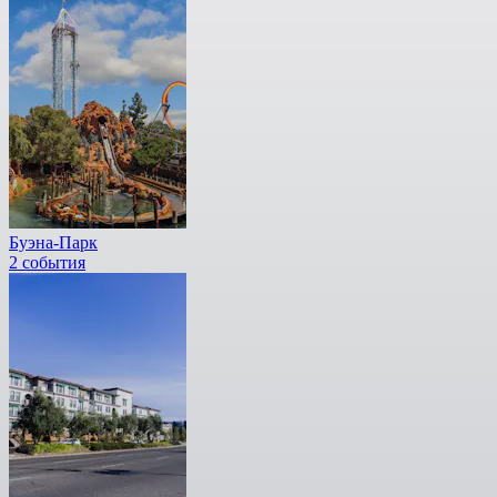
Буэна-Парк
2 события