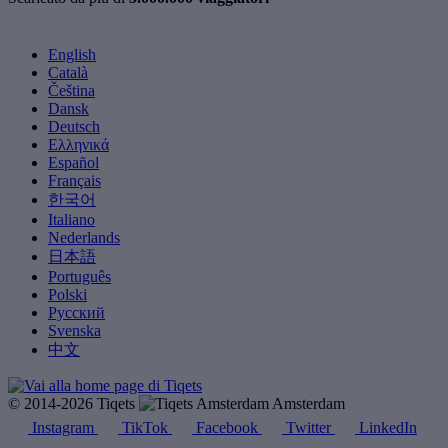
English
Català
Čeština
Dansk
Deutsch
Ελληνικά
Español
Français
한국어
Italiano
Nederlands
日本語
Português
Polski
Русский
Svenska
中文
© 2014-2026 Tiqets
Amsterdam
Instagram
TikTok
Facebook
Twitter
LinkedIn