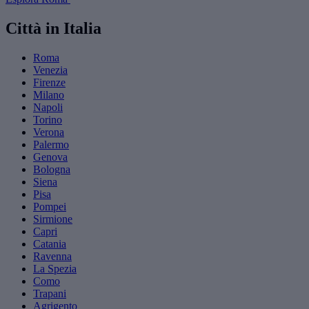
Città in Italia
Roma
Venezia
Firenze
Milano
Napoli
Torino
Verona
Palermo
Genova
Bologna
Siena
Pisa
Pompei
Sirmione
Capri
Catania
Ravenna
La Spezia
Como
Trapani
Agrigento