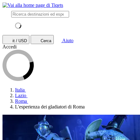
Aiuto
it / USD
Cerca
Accedi
Italia
Lazio
Roma
L'esperienza dei gladiatori di Roma