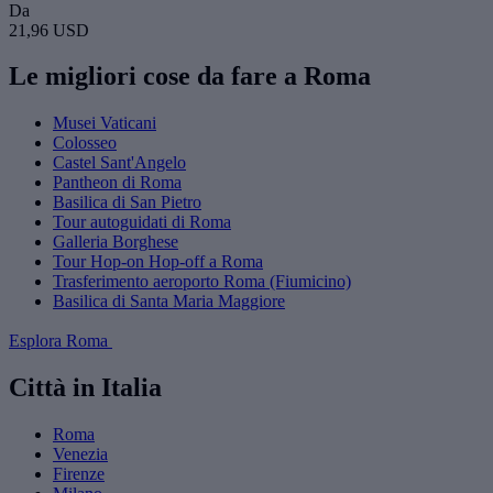
Da
21,96 USD
Le migliori cose da fare a Roma
Musei Vaticani
Colosseo
Castel Sant'Angelo
Pantheon di Roma
Basilica di San Pietro
Tour autoguidati di Roma
Galleria Borghese
Tour Hop-on Hop-off a Roma
Trasferimento aeroporto Roma (Fiumicino)
Basilica di Santa Maria Maggiore
Esplora Roma
Città in Italia
Roma
Venezia
Firenze