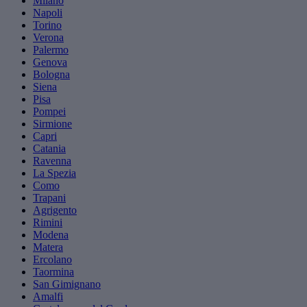
Milano
Napoli
Torino
Verona
Palermo
Genova
Bologna
Siena
Pisa
Pompei
Sirmione
Capri
Catania
Ravenna
La Spezia
Como
Trapani
Agrigento
Rimini
Modena
Matera
Ercolano
Taormina
San Gimignano
Amalfi