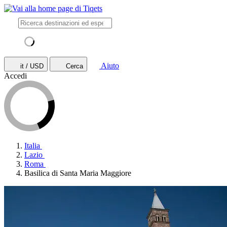
Aiuto
it / USD
Cerca
Accedi
Italia
Lazio
Roma
Basilica di Santa Maria Maggiore