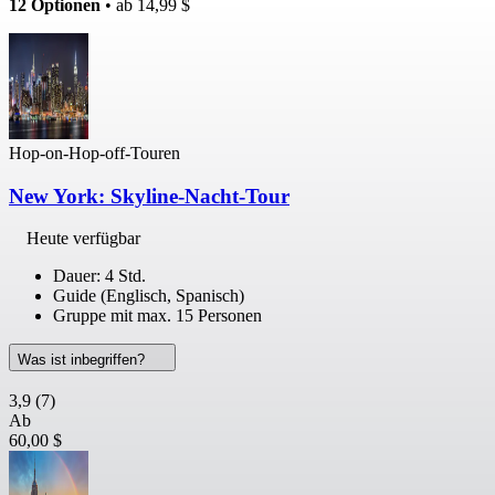
12 Optionen
• ab
14,99 $
Hop-on-Hop-off-Touren
New York: Skyline-Nacht-Tour
Heute verfügbar
Dauer: 4 Std.
Guide (Englisch, Spanisch)
Gruppe mit max. 15 Personen
Was ist inbegriffen?
3,9
(7)
Ab
60,00 $