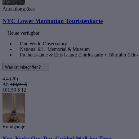
Attraktionspässe
NYC Lower Manhattan Touristenkarte
Heute verfügbar
One World Observatory
National 9/11 Memorial & Museum
Freiheitsstatue & Ellis Island: Eintrittskarte + Fährfahrt (H
Was ist inbegriffen?
4,4
(20)
Ab
114,91 $
101,50 $
12
Rundgänge
New York: One Day Guided Walking Tour