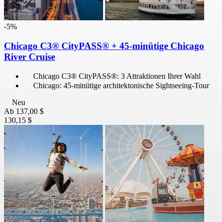
-5%
Chicago C3® CityPASS® + 45-minütige Chicago
River Cruise
Chicago C3® CityPASS®: 3 Attraktionen Ihrer Wahl
Chicago: 45-minütige architektonische Sightseeing-Tour
Neu
Ab
137,00 $
130,15 $