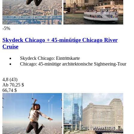
-5%
Skydeck Chicago + 45-minütige Chicago River
Cruise
Skydeck Chicago: Eintrittskarte
Chicago: 45-minütige architektonische Sightseeing-Tour
4,8
(43)
Ab
70,25 $
66,74 $