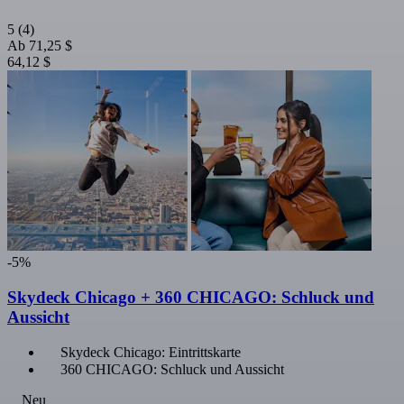
5
(4)
Ab
71,25 $
64,12 $
-5%
Skydeck Chicago + 360 CHICAGO: Schluck und
Aussicht
Skydeck Chicago: Eintrittskarte
360 CHICAGO: Schluck und Aussicht
Neu