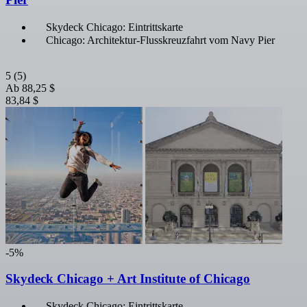
Skydeck Chicago: Eintrittskarte
Chicago: Architektur-Flusskreuzfahrt vom Navy Pier
5
(5)
Ab
88,25 $
83,84 $
-5%
Skydeck Chicago + Art Institute of Chicago
Skydeck Chicago: Eintrittskarte