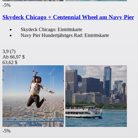
-5%
Skydeck Chicago + Centennial Wheel am Navy Pier
Skydeck Chicago: Eintrittskarte
Navy Pier Hundertjähriges Rad: Eintrittskarte
3,9
(7)
Ab
66,97 $
63,62 $
-5%