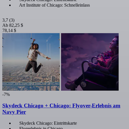
Art Institute of Chicago: Schnelleinlass
3,7
(3)
Ab
82,25 $
78,14 $
-7%
Skydeck Chicago + Chicago: Flyover-Erlebnis am
Navy Pier
Skydeck Chicago: Eintrittskarte
Flugerlebnis in Chicago