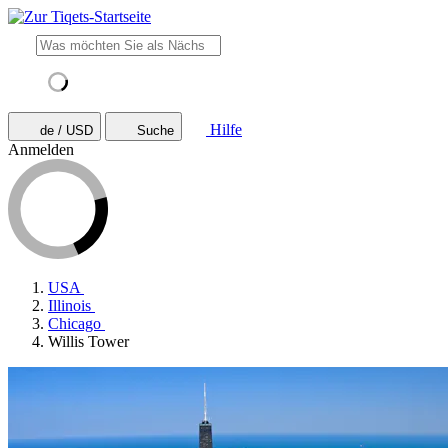
Hilfe
de / USD
Suche
Anmelden
USA
Illinois
Chicago
Willis Tower