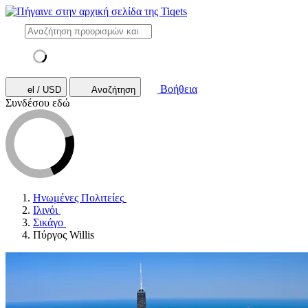
Βοήθεια
el / USD
Αναζήτηση
Συνδέσου εδώ
Ηνωμένες Πολιτείες
Ιλινόι
Σικάγο
Πύργος Willis