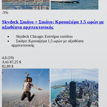
-5%
Skydeck Σικάγο + Σικάγο: Κρουαζιέρα 1,5 ωρών με
αξιοθέατα αρχιτεκτονικής
Skydeck Chicago: Εισιτήριο εισόδου
Σικάγο: Κρουαζιέρα 1,5 ωρών με αξιοθέατα
αρχιτεκτονικής
4,6
(19)
Από
87,25 $
82,89 $