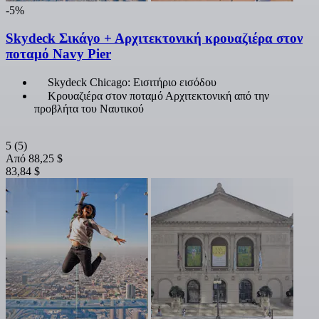
-5%
Skydeck Σικάγο + Αρχιτεκτονική κρουαζιέρα στον
ποταμό Navy Pier
Skydeck Chicago: Εισιτήριο εισόδου
Κρουαζιέρα στον ποταμό Αρχιτεκτονική από την
προβλήτα του Ναυτικού
5
(5)
Από
88,25 $
83,84 $