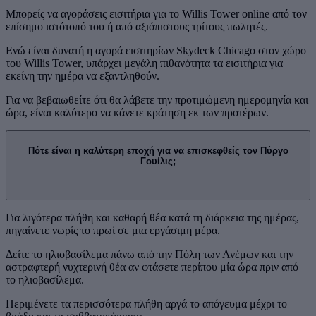
Μπορείς να αγοράσεις εισιτήρια για το Willis Tower online από τον
επίσημο ιστότοπό του ή από αξιόπιστους τρίτους πωλητές.
Ενώ είναι δυνατή η αγορά εισιτηρίων Skydeck Chicago στον χώρο
του Willis Tower, υπάρχει μεγάλη πιθανότητα τα εισιτήρια για
εκείνη την ημέρα να εξαντληθούν.
Για να βεβαιωθείτε ότι θα λάβετε την προτιμώμενη ημερομηνία και
ώρα, είναι καλύτερο να κάνετε κράτηση εκ των προτέρων.
Πότε είναι η καλύτερη εποχή για να επισκεφθείς τον Πύργο
Γουίλις;
Για λιγότερα πλήθη και καθαρή θέα κατά τη διάρκεια της ημέρας,
πηγαίνετε νωρίς το πρωί σε μια εργάσιμη μέρα.
Δείτε το ηλιοβασίλεμα πάνω από την Πόλη των Ανέμων και την
αστραφτερή νυχτερινή θέα αν φτάσετε περίπου μία ώρα πριν από
το ηλιοβασίλεμα.
Περιμένετε τα περισσότερα πλήθη αργά το απόγευμα μέχρι το