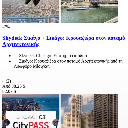
-7%
Skydeck Σικάγο + Σικάγο: Κρουαζιέρα στον ποταμό
Αρχιτεκτονικής
Skydeck Chicago: Εισιτήριο εισόδου
Σικάγο: Κρουαζιέρα στον ποταμό Αρχιτεκτονικής από τη
Λεωφόρο Μίσιγκαν
4
(2)
Από
88,25 $
82,07 $