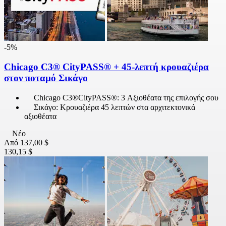
-5%
Chicago C3® CityPASS® + 45-λεπτή κρουαζιέρα
στον ποταμό Σικάγο
Chicago C3®CityPASS®: 3 Αξιοθέατα της επιλογής σου
Σικάγο: Κρουαζιέρα 45 λεπτών στα αρχιτεκτονικά
αξιοθέατα
Νέο
Από
137,00 $
130,15 $