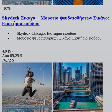
-10%
Skydeck Σικάγο + Μουσείο ψευδαισθήσεων Σικάγο:
Εισιτήριο εισόδου
Skydeck Chicago: Εισιτήριο εισόδου
Μουσείο ψευδαισθήσεων Σικάγο: Εισιτήριο εισόδου
4,9
(9)
Από
85,25 $
76,72 $