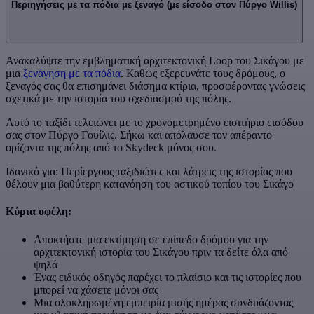
Περιηγήσεις με τα πόδια με ξεναγό (με είσοδο στον Πύργο Willis)
Ανακαλύψτε την εμβληματική αρχιτεκτονική Loop του Σικάγου με
μια
ξενάγηση με τα πόδια
. Καθώς εξερευνάτε τους δρόμους, ο
ξεναγός σας θα επισημάνει διάσημα κτίρια, προσφέροντας γνώσεις
σχετικά με την ιστορία του σχεδιασμού της πόλης.
Αυτό το ταξίδι τελειώνει με το χρονομετρημένο εισιτήριο εισόδου
σας στον Πύργο Γουίλις. Σήκω και απόλαυσε τον απέραντο
ορίζοντα της πόλης από το Skydeck μόνος σου.
Ιδανικό για: Περίεργους ταξιδιώτες και λάτρεις της ιστορίας που
θέλουν μια βαθύτερη κατανόηση του αστικού τοπίου του Σικάγο
Κύρια οφέλη:
Αποκτήστε μια εκτίμηση σε επίπεδο δρόμου για την
αρχιτεκτονική ιστορία του Σικάγου πριν τα δείτε όλα από
ψηλά
Ένας ειδικός οδηγός παρέχει το πλαίσιο και τις ιστορίες που
μπορεί να χάσετε μόνοι σας
Μια ολοκληρωμένη εμπειρία μισής ημέρας συνδυάζοντας