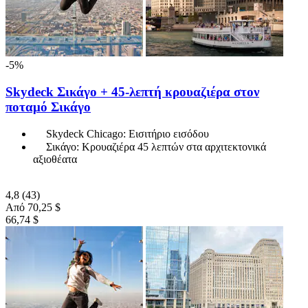
-5%
Skydeck Σικάγο + 45-λεπτή κρουαζιέρα στον
ποταμό Σικάγο
Skydeck Chicago: Εισιτήριο εισόδου
Σικάγο: Κρουαζιέρα 45 λεπτών στα αρχιτεκτονικά
αξιοθέατα
4,8
(43)
Από
70,25 $
66,74 $