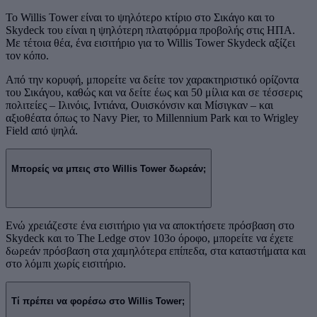
Το Willis Tower είναι το ψηλότερο κτίριο στο Σικάγο και το
Skydeck του είναι η ψηλότερη πλατφόρμα προβολής στις ΗΠΑ.
Με τέτοια θέα, ένα εισιτήριο για το Willis Tower Skydeck αξίζει
τον κόπο.
Από την κορυφή, μπορείτε να δείτε τον χαρακτηριστικό ορίζοντα
του Σικάγου, καθώς και να δείτε έως και 50 μίλια και σε τέσσερις
πολιτείες – Ιλινόις, Ιντιάνα, Ουισκόνσιν και Μίσιγκαν – και
αξιοθέατα όπως το Navy Pier, το Millennium Park και το Wrigley
Field από ψηλά.
Μπορείς να μπεις στο Willis Tower δωρεάν;
Ενώ χρειάζεστε ένα εισιτήριο για να αποκτήσετε πρόσβαση στο
Skydeck και το The Ledge στον 103ο όροφο, μπορείτε να έχετε
δωρεάν πρόσβαση στα χαμηλότερα επίπεδα, στα καταστήματα και
στο λόμπι χωρίς εισιτήριο.
Τί πρέπει να φορέσω στο Willis Tower;