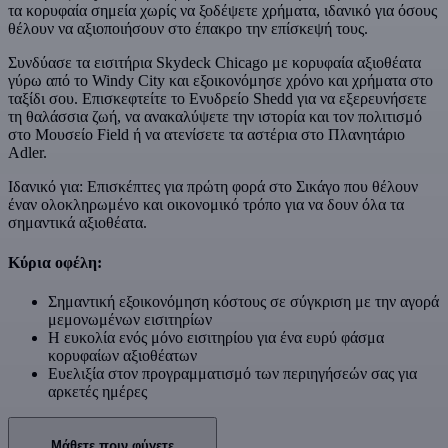
τα κορυφαία σημεία χωρίς να ξοδέψετε χρήματα, ιδανικό για όσους
θέλουν να αξιοποιήσουν στο έπακρο την επίσκεψή τους.
Συνδύασε τα εισιτήρια Skydeck Chicago με κορυφαία αξιοθέατα
γύρω από το Windy City και εξοικονόμησε χρόνο και χρήματα στο
ταξίδι σου. Επισκεφτείτε το Ενυδρείο Shedd για να εξερευνήσετε
τη θαλάσσια ζωή, να ανακαλύψετε την ιστορία και τον πολιτισμό
στο Μουσείο Field ή να ατενίσετε τα αστέρια στο Πλανητάριο
Adler.
Ιδανικό για: Επισκέπτες για πρώτη φορά στο Σικάγο που θέλουν
έναν ολοκληρωμένο και οικονομικό τρόπο για να δουν όλα τα
σημαντικά αξιοθέατα.
Κύρια οφέλη:
Σημαντική εξοικονόμηση κόστους σε σύγκριση με την αγορά
μεμονωμένων εισιτηρίων
Η ευκολία ενός μόνο εισιτηρίου για ένα ευρύ φάσμα
κορυφαίων αξιοθέατων
Ευελιξία στον προγραμματισμό των περιηγήσεών σας για
αρκετές ημέρες
Μάθετε πριν φύγετε