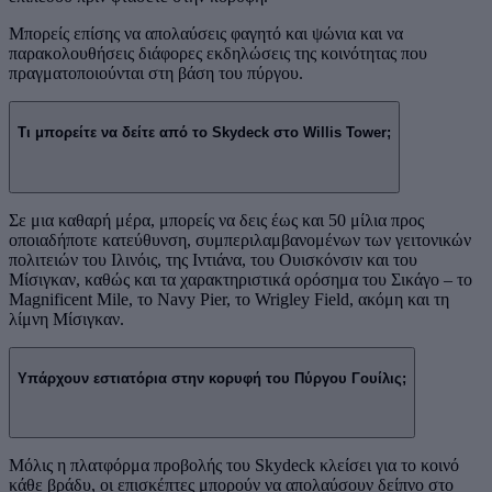
Μπορείς επίσης να απολαύσεις φαγητό και ψώνια και να
παρακολουθήσεις διάφορες εκδηλώσεις της κοινότητας που
πραγματοποιούνται στη βάση του πύργου.
Τι μπορείτε να δείτε από το Skydeck στο Willis Tower;
Σε μια καθαρή μέρα, μπορείς να δεις έως και 50 μίλια προς
οποιαδήποτε κατεύθυνση, συμπεριλαμβανομένων των γειτονικών
πολιτειών του Ιλινόις, της Ιντιάνα, του Ουισκόνσιν και του
Μίσιγκαν, καθώς και τα χαρακτηριστικά ορόσημα του Σικάγο – το
Magnificent Mile, το Navy Pier, το Wrigley Field, ακόμη και τη
λίμνη Μίσιγκαν.
Υπάρχουν εστιατόρια στην κορυφή του Πύργου Γουίλις;
Μόλις η πλατφόρμα προβολής του Skydeck κλείσει για το κοινό
κάθε βράδυ, οι επισκέπτες μπορούν να απολαύσουν δείπνο στο