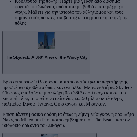
Κουλτούρα της πόλης: Πάρτε μια γεύση από διάσημα
φαγητά του Σικάγου, από πίτσα με βαθιά πιάτα μέχρι χοτ
ντογκ. Μάθετε για την ιστορία του αθλητισμού και τους
σημαντικούς παίκτες και βουτήξτε στη μουσική σκηνή της
πόλης
The Skydeck: A 360° View of the Windy City
Βρίσκεται στον 103ο όροφο, αυτό το κατάστρωμα παρατήρησης
προσφέρει αξιοθέατα όπως κανένα άλλο. Με τα εισιτήρια Skydeck
Chicago, απολαύστε μια πλήρη θέα 360º στο Σικάγο και σε μια
καθαρή μέρα, μπορείτε να δείτε έως και 50 μίλια σε τέσσερις
πολιτείες: Ιλινόις, Ιντιάνα, Ουισκόνσιν και Μίσιγκαν.
Επισημάνετε βασικά ορόσημα όπως η λίμνη Μίσιγκαν, η προβλήτα
Navy, το Millenium Park και το εμβληματικό "The Bean" και τον
υπόλοιπο ορίζοντα του Σικάγου.