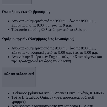
Οκτώβριος έως Φεβρουάριος
Ανοιχτά καθημερινά από τις 9:00 π.μ. έως τις 8:00 μ.μ.,
Σάββατα από τις 9:00 π.μ. έως τις 9 μ.μ.
Τελευταία είσοδος 30 λεπτά πριν από το κλείσιμο
Ωράριο αργιών (Νοέμβριος έως Ιανουάριος)
Ανοιχτά καθημερινά από τις 9:00 π.μ. έως τις 8:00 μ.μ.,
Σάββατα και Κυριακές από τις 9:00 π.μ. έως τις 9:00 μ.μ.
Ανοιχτά την Ημέρα των Ευχαριστιών, τα Χριστούγεννα και
την Πρωτοχρονιά (οι ώρες ποικίλλουν)
Πώς θα φτάσεις εκεί
Η είσοδος βρίσκεται στο S. Wacker Drive, Σικάγο, IL 60606
Τρένο L: Σταθμός Quincy (καφέ, πορτοκαλί, ροζ, μοβ
γραμμές)
Λεωφορείο: Χρησιμοποιήστε την υπηρεσία CTA στις