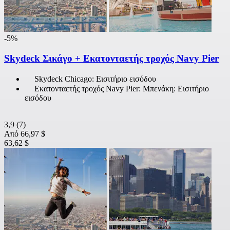
-5%
Skydeck Σικάγο + Εκατονταετής τροχός Navy Pier
Skydeck Chicago: Εισιτήριο εισόδου
Εκατονταετής τροχός Navy Pier: Μπενάκη: Εισιτήριο
εισόδου
3,9
(7)
Από
66,97 $
63,62 $