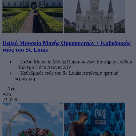
Παλιό Μουσείο Μονής Ουρσουλινών + Καθεδρικός
ναός του St. Louis
Παλιό Μουσείο Μονής Ουρσουλινών: Εισιτήριο εισόδου
+ Έκθεμα Πάπα Λέοντα XIV
Καθεδρικός ναός του St. Louis: Αυτόνομη ηχητική
περιήγηση
Νέο
Από
23,37 $