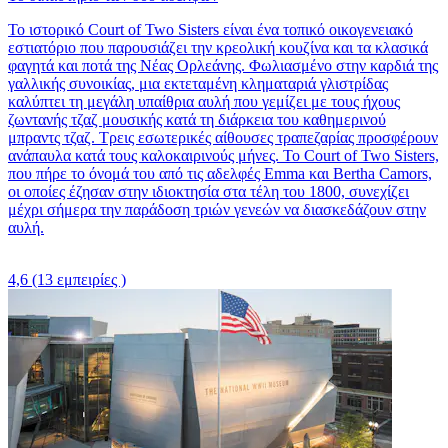
Το ιστορικό Court of Two Sisters είναι ένα τοπικό οικογενειακό
εστιατόριο που παρουσιάζει την κρεολική κουζίνα και τα κλασικά
φαγητά και ποτά της Νέας Ορλεάνης. Φωλιασμένο στην καρδιά της
γαλλικής συνοικίας, μια εκτεταμένη κληματαριά γλιστρίδας
καλύπτει τη μεγάλη υπαίθρια αυλή που γεμίζει με τους ήχους
ζωντανής τζαζ μουσικής κατά τη διάρκεια του καθημερινού
μπραντς τζαζ. Τρεις εσωτερικές αίθουσες τραπεζαρίας προσφέρουν
ανάπαυλα κατά τους καλοκαιρινούς μήνες. Το Court of Two Sisters,
που πήρε το όνομά του από τις αδελφές Emma και Bertha Camors,
οι οποίες έζησαν στην ιδιοκτησία στα τέλη του 1800, συνεχίζει
μέχρι σήμερα την παράδοση τριών γενεών να διασκεδάζουν στην
αυλή.
4,6
(13 εμπειρίες )