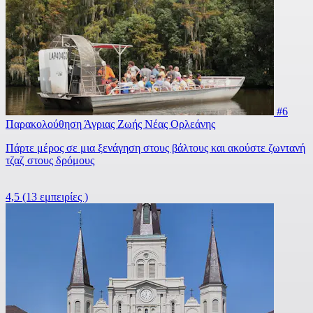
#6
Παρακολούθηση Άγριας Ζωής Νέας Ορλεάνης
Πάρτε μέρος σε μια ξενάγηση στους βάλτους και ακούστε ζωντανή
τζαζ στους δρόμους
4,5
(13 εμπειρίες )