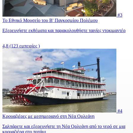
#3
Το Εθνικό Μουσείο του Β' Παγκοσμίου Πολέμου
Εξερευνήστε εκθέματα και παρακολουθήστε ταινίες ντοκιμαντέρ
4,8
(123 εμπειρίες )
#4
Κρουαζιέρες με μεσημεριανό στη Νέα Ορλεάνη
Σαλπάρετε και εξερευνήστε τη Νέα Ορλεάνη από το νερό σε μια
κρουαζιέρα στο ποτάμι