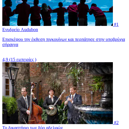
#1
Ενυδρείο Audubon
Επισκέψου την έκθεση πιγκουίνων και περπάτησε στην υποβρύχια
σήραγγα
4,9
(15 εμπειρίες )
#2
Το δικαστήριο των δύο αδελφών