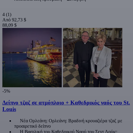
4
(1)
Από
92,73 $
88,09 $
-5%
Δείπνο τζαζ σε ατμόπλοιο + Καθεδρικός ναός του St.
Louis
Νέα Ορλεάνη: Ορλεάνη: Βραδινή κρουαζιέρα τζαζ με
προαιρετικό δείπνο
Η Βασιλική του Καθεδρικού Ναού του Σεντ Λούις: