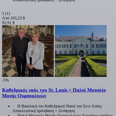
5
(1)
Από
103,23 $
92,91 $
-5%
Καθεδρικός ναός του St. Louis + Παλιό Μουσείο
Μονής Ουρσουλινών
Η Βασιλική του Καθεδρικού Ναού του Σεντ Λούις:
Αποκλειστική πρόσβαση + Ξενάγηση
Παλιό Μουσείο Μονής Ουρσουλινών: Εισιτήριο εισόδου