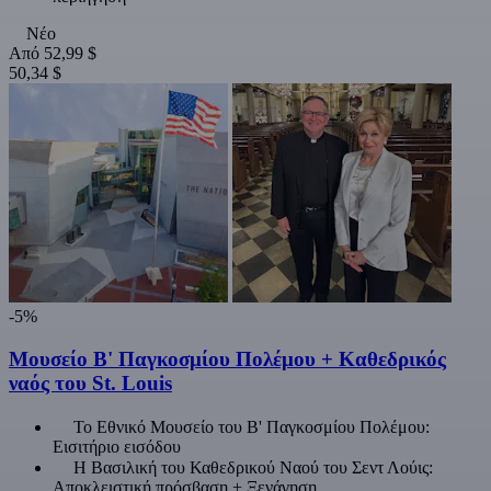
Νέο
Από
52,99 $
50,34 $
-5%
Μουσείο Β' Παγκοσμίου Πολέμου + Καθεδρικός
ναός του St. Louis
Το Εθνικό Μουσείο του Β' Παγκοσμίου Πολέμου:
Εισιτήριο εισόδου
Η Βασιλική του Καθεδρικού Ναού του Σεντ Λούις:
Αποκλειστική πρόσβαση + Ξενάγηση