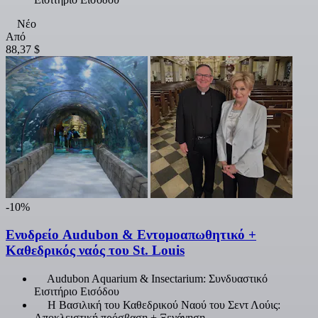
Νέο
Από
88,37 $
-10%
Ενυδρείο Audubon & Εντομοαπωθητικό +
Καθεδρικός ναός του St. Louis
Audubon Aquarium & Insectarium: Συνδυαστικό
Εισιτήριο Εισόδου
Η Βασιλική του Καθεδρικού Ναού του Σεντ Λούις:
Αποκλειστική πρόσβαση + Ξενάγηση