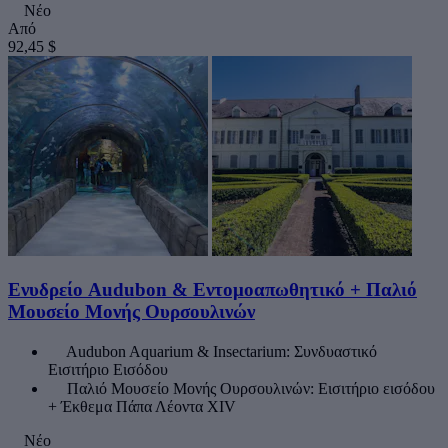
Νέο
Από
92,45 $
Ενυδρείο Audubon & Εντομοαπωθητικό + Παλιό
Μουσείο Μονής Ουρσουλινών
Audubon Aquarium & Insectarium: Συνδυαστικό
Εισιτήριο Εισόδου
Παλιό Μουσείο Μονής Ουρσουλινών: Εισιτήριο εισόδου
+ Έκθεμα Πάπα Λέοντα XIV
Νέο