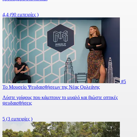
4,4
(90 εμπειρίες )
#5
Το Μουσείο Ψευδαισθήσεων της Νέας Ορλεάνης
Λύστε γρίφους που κάμπτουν το μυαλό και βιώστε οπτικές
ψευδαισθήσεις
5
(3 εμπειρίες )