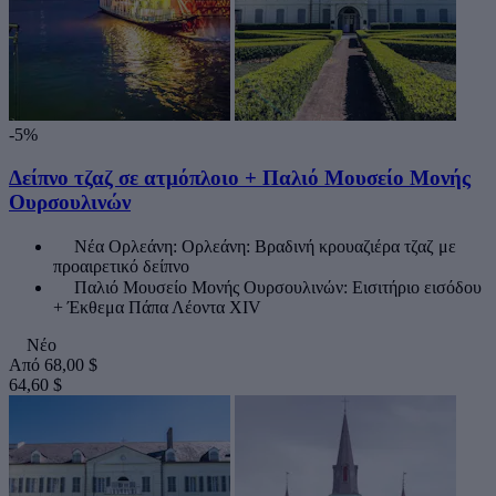
-5%
Δείπνο τζαζ σε ατμόπλοιο + Παλιό Μουσείο Μονής
Ουρσουλινών
Νέα Ορλεάνη: Ορλεάνη: Βραδινή κρουαζιέρα τζαζ με
προαιρετικό δείπνο
Παλιό Μουσείο Μονής Ουρσουλινών: Εισιτήριο εισόδου
+ Έκθεμα Πάπα Λέοντα XIV
Νέο
Από
68,00 $
64,60 $