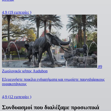
4,9
(19 εμπειρίες )
#9
Ζωολογικός κήπος Audubon
Εξερευνήστε ποικίλα ενδιαιτήματα και γνωρίστε παιχνιδιάρικους
ουρακοτάγκους
4,9
(12 εμπειρίες )
Συνδυασμοί που διαλέξαμε προσωπικά