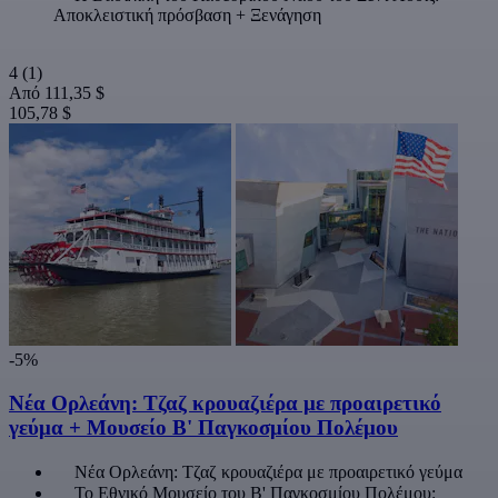
Αποκλειστική πρόσβαση + Ξενάγηση
4
(1)
Από
111,35 $
105,78 $
-5%
Νέα Ορλεάνη: Τζαζ κρουαζιέρα με προαιρετικό
γεύμα + Μουσείο Β' Παγκοσμίου Πολέμου
Νέα Ορλεάνη: Τζαζ κρουαζιέρα με προαιρετικό γεύμα
Το Εθνικό Μουσείο του Β' Παγκοσμίου Πολέμου: