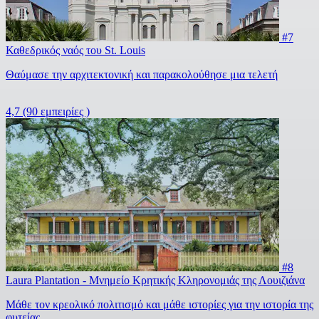
#7
Καθεδρικός ναός του St. Louis
Θαύμασε την αρχιτεκτονική και παρακολούθησε μια τελετή
4,7
(90 εμπειρίες )
#8
Laura Plantation - Μνημείο Κρητικής Κληρονομιάς της Λουιζιάνα
Μάθε τον κρεολικό πολιτισμό και μάθε ιστορίες για την ιστορία της
φυτείας