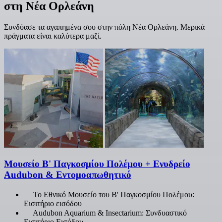
στη Νέα Ορλεάνη
Συνδύασε τα αγαπημένα σου στην πόλη Νέα Ορλεάνη. Μερικά
πράγματα είναι καλύτερα μαζί.
Μουσείο Β' Παγκοσμίου Πολέμου + Ενυδρείο
Audubon & Εντομοαπωθητικό
Το Εθνικό Μουσείο του Β' Παγκοσμίου Πολέμου:
Εισιτήριο εισόδου
Audubon Aquarium & Insectarium: Συνδυαστικό
Εισιτήριο Εισόδου