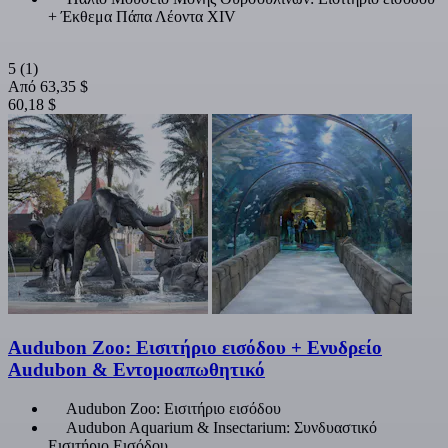
+ Έκθεμα Πάπα Λέοντα XIV
5
(1)
Από
63,35 $
60,18 $
Audubon Zoo: Εισιτήριο εισόδου + Ενυδρείο
Audubon & Εντομοαπωθητικό
Audubon Zoo: Εισιτήριο εισόδου
Audubon Aquarium & Insectarium: Συνδυαστικό
Εισιτήριο Εισόδου