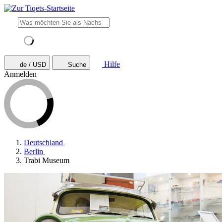
Hilfe
de / USD
Suche
Anmelden
Deutschland
Berlin
Trabi Museum