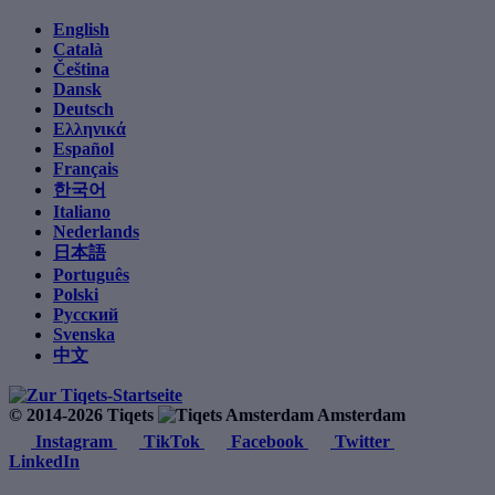
English
Català
Čeština
Dansk
Deutsch
Ελληνικά
Español
Français
한국어
Italiano
Nederlands
日本語
Português
Polski
Русский
Svenska
中文
© 2014-2026 Tiqets
Amsterdam
Instagram
TikTok
Facebook
Twitter
LinkedIn