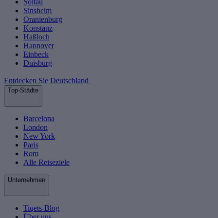
Soltau
Sinsheim
Oranienburg
Konstanz
Haßloch
Hannover
Einbeck
Duisburg
Entdecken Sie Deutschland
Top-Städte
Barcelona
London
New York
Paris
Rom
Alle Reiseziele
Unternehmen
Tiqets-Blog
Über uns