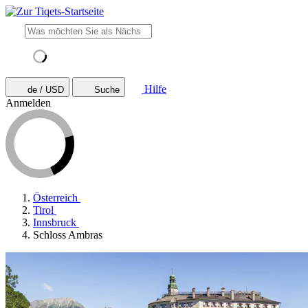
Hilfe
de / USD
Suche
Anmelden
Österreich
Tirol
Innsbruck
Schloss Ambras