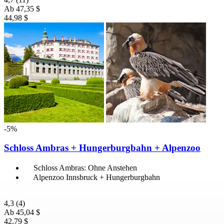
Ab
47,35 $
44,98 $
-5%
Schloss Ambras + Hungerburgbahn + Alpenzoo
Schloss Ambras: Ohne Anstehen
Alpenzoo Innsbruck + Hungerburgbahn
4,3
(4)
Ab
45,04 $
42,79 $