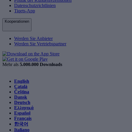
Politik der Kundenrezensionen
Datenschutzrichtlinien
Tiqets-App
Kooperationen
Werden Sie Anbieter
Werden Sie Vertriebspartner
Mehr als
5.000.000 Downloads
English
Català
Čeština
Dansk
Deutsch
Ελληνικά
Español
Français
한국어
Italiano