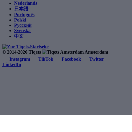
Nederlands
日本語
Português
Polski
Русский
Svenska
中文
© 2014-2026 Tiqets
Amsterdam
Instagram
TikTok
Facebook
Twitter
LinkedIn