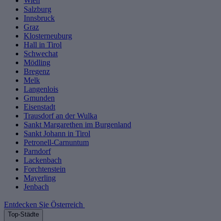
Wien
Salzburg
Innsbruck
Graz
Klosterneuburg
Hall in Tirol
Schwechat
Mödling
Bregenz
Melk
Langenlois
Gmunden
Eisenstadt
Trausdorf an der Wulka
Sankt Margarethen im Burgenland
Sankt Johann in Tirol
Petronell-Carnuntum
Parndorf
Lackenbach
Forchtenstein
Mayerling
Jenbach
Entdecken Sie Österreich
Top-Städte