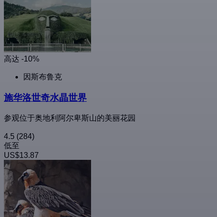
高达 -10%
因斯布鲁克
施华洛世奇水晶世界
参观位于奥地利阿尔卑斯山的美丽花园
4.5
(284)
低至
US$13.87