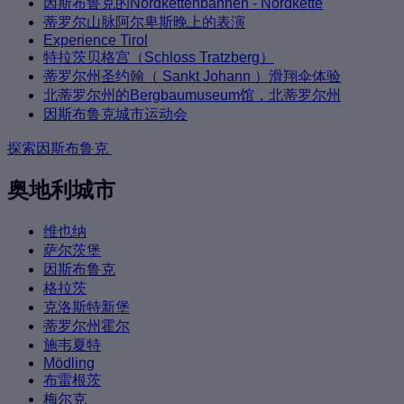
因斯布鲁克的Nordkettenbahnen - Nordkette
蒂罗尔山脉阿尔卑斯晚上的表演
Experience Tirol
特拉茨贝格宫（Schloss Tratzberg）
蒂罗尔州圣约翰（ Sankt Johann ）滑翔伞体验
北蒂罗尔州的Bergbaumuseum馆，北蒂罗尔州
因斯布鲁克城市运动会
探索因斯布鲁克
奥地利城市
维也纳
萨尔茨堡
因斯布鲁克
格拉茨
克洛斯特新堡
蒂罗尔州霍尔
施韦夏特
Mödling
布雷根茨
梅尔克