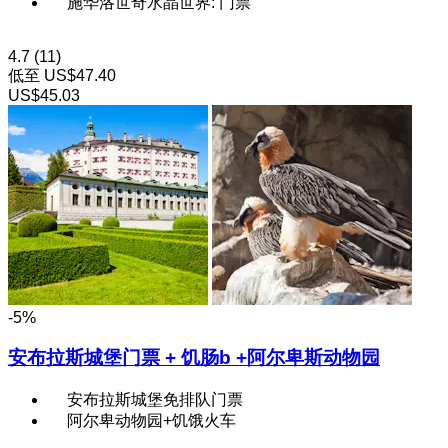
施华洛世奇水晶世界: 门票
4.7
(11)
低至
US$47.40
US$45.03
-5%
安布拉斯城堡门票 + 饥肠b +阿尔卑斯动物园
安布拉斯城堡免排队门票
阿尔卑动物园+饥饿火车