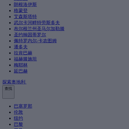
朗根洛伊斯
格蒙登
艾森斯塔特
武尔卡河畔特劳斯多夫
布尔根兰州圣马尔加勒滕
圣约翰因蒂罗尔
佩特罗内尔-卡农图姆
潘多夫
拉肯巴赫
福赫滕施坦
梅耶林
延巴赫
探索奥地利
查找
巴塞罗那
伦敦
纽约
巴黎