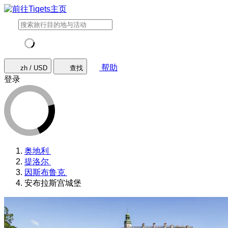
帮助
zh / USD
查找
登录
奥地利
提洛尔
因斯布鲁克
安布拉斯宫城堡