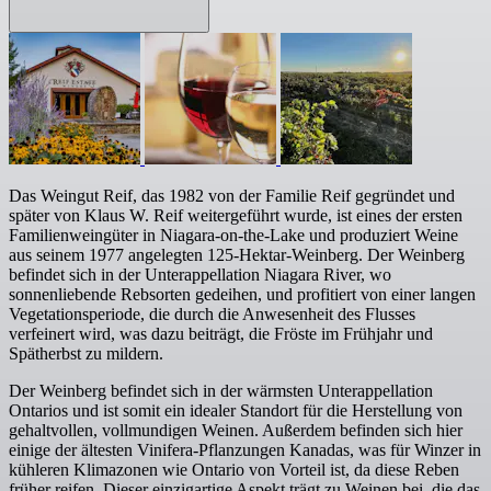
Das Weingut Reif, das 1982 von der Familie Reif gegründet und
später von Klaus W. Reif weitergeführt wurde, ist eines der ersten
Familienweingüter in Niagara-on-the-Lake und produziert Weine
aus seinem 1977 angelegten 125-Hektar-Weinberg. Der Weinberg
befindet sich in der Unterappellation Niagara River, wo
sonnenliebende Rebsorten gedeihen, und profitiert von einer langen
Vegetationsperiode, die durch die Anwesenheit des Flusses
verfeinert wird, was dazu beiträgt, die Fröste im Frühjahr und
Spätherbst zu mildern.
Der Weinberg befindet sich in der wärmsten Unterappellation
Ontarios und ist somit ein idealer Standort für die Herstellung von
gehaltvollen, vollmundigen Weinen. Außerdem befinden sich hier
einige der ältesten Vinifera-Pflanzungen Kanadas, was für Winzer in
kühleren Klimazonen wie Ontario von Vorteil ist, da diese Reben
früher reifen. Dieser einzigartige Aspekt trägt zu Weinen bei, die das