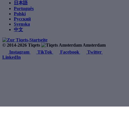
日本語
Português
Polski
Русский
Svenska
中文
© 2014-2026 Tiqets
Amsterdam
Instagram
TikTok
Facebook
Twitter
LinkedIn