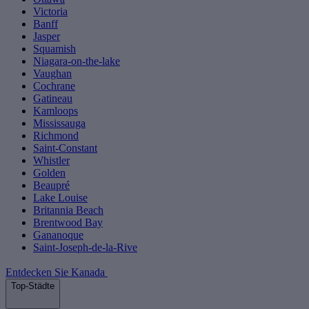
Victoria
Banff
Jasper
Squamish
Niagara-on-the-lake
Vaughan
Cochrane
Gatineau
Kamloops
Mississauga
Richmond
Saint-Constant
Whistler
Golden
Beaupré
Lake Louise
Britannia Beach
Brentwood Bay
Gananoque
Saint-Joseph-de-la-Rive
Entdecken Sie Kanada
Top-Städte