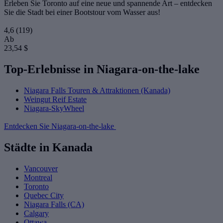
Erleben Sie Toronto auf eine neue und spannende Art – entdecken
Sie die Stadt bei einer Bootstour vom Wasser aus!
4,6
(119)
Ab
23,54 $
Top-Erlebnisse in Niagara-on-the-lake
Niagara Falls Touren & Attraktionen (Kanada)
Weingut Reif Estate
Niagara-SkyWheel
Entdecken Sie Niagara-on-the-lake
Städte in Kanada
Vancouver
Montreal
Toronto
Quebec City
Niagara Falls (CA)
Calgary
Ottawa